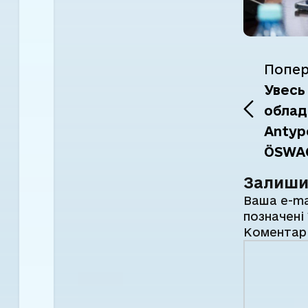
Попер
Увесь
облад
Antyp
ÖSWA
Залиши
Ваша e-ma
позначені
Комента