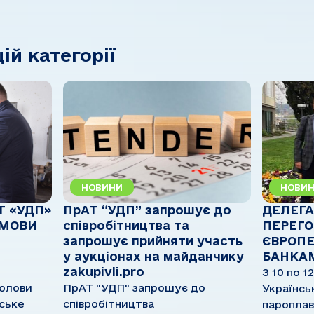
цій категорії
НОВИНИ
НОВИ
Т «УДП»
ПрАТ “УДП” запрошує до
ДЕЛЕГА
УМОВИ
співробітництва та
ПЕРЕГО
запрошує прийняти участь
ЄВРОП
у аукціонах на майданчику
БАНКА
zakupivli.pro
З 10 по 1
голови
ПрАТ "УДП" запрошує до
Українсь
ське
співробітництва
пароплав