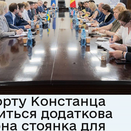
орту Констанца
виться додаткова
рна стоянка для