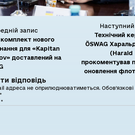
Наступний
едній запис
Технічний ке
 комплект нового
ÖSWAG Хараль
нання для «Kapitan
(Harald
ov» доставлений на
прокоментував 
G
оновлення фло
ти відповідь
il адреса не оприлюднюватиметься.
Обов’язкові
*
р
*