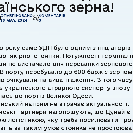
аїнського зерна!
ОПУБЛІКОВАНО
КОМЕНТАРІВ
18 MAY, 2024
0
 року саме УДП було одним з ініціаторів
ої якірної стоянки. Потужності терміналі
и не вистачало для перевалки зернового
 В порту перебувало до 600 барж з зерном,
ів очікували на вивантаження. З того часу
ь українського аграрного експорту знову
ась до портів Великої Одеси.
йський напрям не втрачає актуальності. 
нські партнери наголошують, що Дунай є
ю логістикою, яку треба посилювати і ро
віть за таким умов стоянка не простоюва