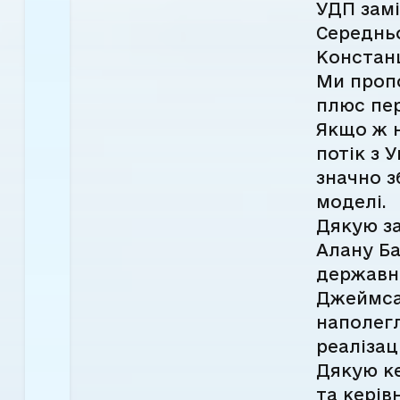
УДП замі
Середнь
Констанц
Ми проп
плюс пер
Якщо ж 
потік з 
значно з
моделі.
Дякую за
Алану Б
державно
Джеймса 
наполег
реалізаці
Дякую ке
та керів