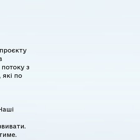
 проєкту
в
 потоку з
 які по
Наші
звивати.
тиме.