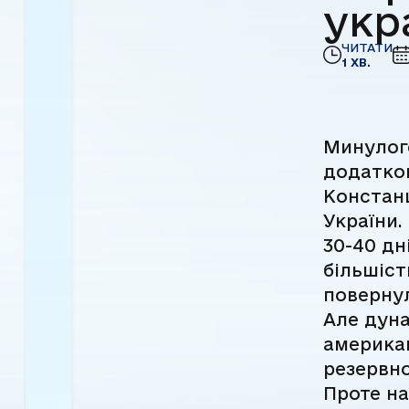
укр
ЧИТАТИ
1 ХВ.
Минулого
додатков
Констанц
України.
30-40 дн
більшіст
повернул
Але дуна
америка
резервно
Проте на