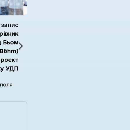
 запис
рівник
д Бьом
 Böhm)
проєкт
ту УДП
 поля