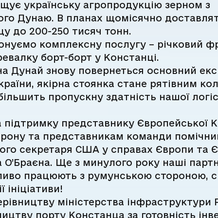
щує українську агропродукцію зерном з
ого Дунаю. В планах щомісячно доставлят
у до 200-250 тисяч тонн.
онуємо комплексну послугу – річковий ф
евалку борт-борт у Констанці.
на Дунай знову повернеться основний ек
України, якірна стоянка стане рятівним ко
більшить пропускну здатність нашої логі
 підтримку представнику Європейської К
арону та представникам команди помічни
го секретаря США у справах Європи та Є
О’Браєна. Ще з минулого року наші парт
ливо працюють з румунською стороною, 
ї ініціативи!
рівництву міністерства інфраструктури 
ництву порту Констанца за готовність інв