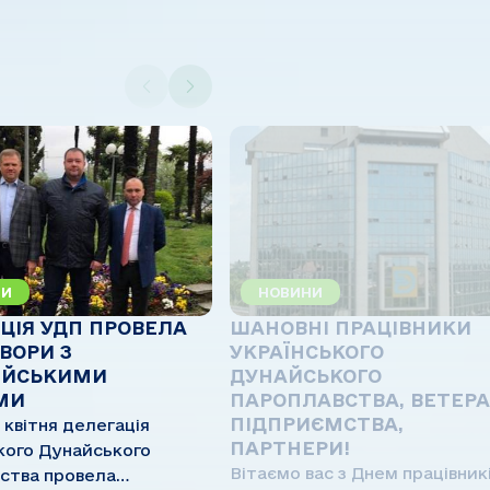
НИ
НОВИНИ
ЦІЯ УДП ПРОВЕЛА
ШАНОВНІ ПРАЦІВНИКИ
ВОРИ З
УКРАЇНСЬКОГО
ЕЙСЬКИМИ
ДУНАЙСЬКОГО
МИ
ПАРОПЛАВСТВА, ВЕТЕР
ПІДПРИЄМСТВА,
2 квітня делегація
ПАРТНЕРИ!
кого Дунайського
Вітаємо вас з Днем працівник
ства провела