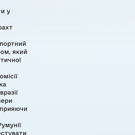
и у
рахт
спортний
лом, який
стичної
омісії
ка
вразії
нери
сприяючи
Румунії
естувати