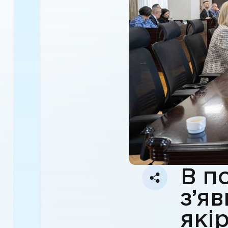
В п
з’я
які