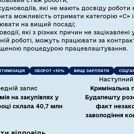
судноводіїв, які не мають досвіду роботи 
рита можливість отримати категорію «С» і
ювати на вищий посаді;
водії, які з різних причин не зацікавлені 
ній роботі, можуть працювати за контрак
щеною процедурою працевлаштування.
ПТИМІЗАЦІЯ
ОБОРОТ +30%
ВИЩІ ЗАРПЛАТИ
СОЦГАР
Наступний
едній запис
Кримінальна п
мія на закупівлях у
Будапешту роз
році склала 40,7 млн
факт незак
заволодіння к
ти відповідь