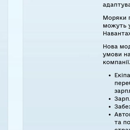
адаптува
Моряки п
можуть у
Навантаж
Нова мо
умови на
компанії
Екіп
пере
зарп
Зарп
Забе
Авто
та п
стра