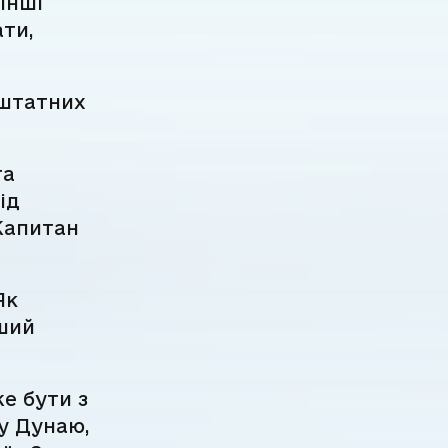
інші
ати,
 штатних
та
ід
“Капитан
Як
рший
е бути з
ку Дунаю,