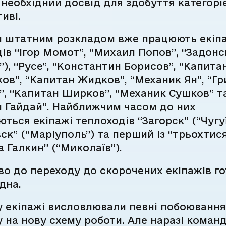
необхідний досвід для здобуття категоріє
иві.
м штатним розкладом вже працюють екіп
ів “Ігор Момот”, “Михаил Попов”, “Задонс
н”), “Русе”, “Константин Борисов”, “Капита
в”, “Капитан Жидков”, “Механик Ян”, “Гр
, “Капитан Ширков”, “Механик Сушков” т
н Гайдай”. Найближчим часом до них
ться екіпажі теплоходів “Загорск” (“Чугуї
ск” (“Маріуполь”) та перший із “трьохтис
а Галкин” (“Миколаїв”).
о до переходу до скорочених екіпажів г
удна.
у екіпажі висловлювали певні побоюванн
 на нову схему роботи. Але наразі коман