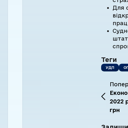
Для 
відк
прац
Судно
штат
спро
Теги
УДП
О
Попер
Еконо
2022 
грн
Залиши