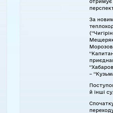
отримує 
перспект
За нови
теплоход
(“Чигірі
Мещеряко
Морозов”
“Капита
приєднаю
“Хабаров
– “Кузьм
Поступов
й інші с
Спочатк
переходу