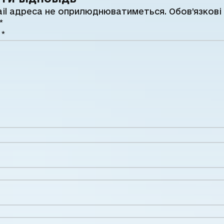
il адреса не оприлюднюватиметься.
Обов’язкові
*
р
*