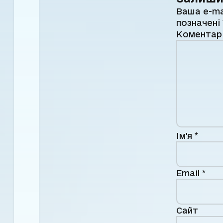
Ваша e-ma
позначені
Комента
Ім'я
*
Email
*
Сайт