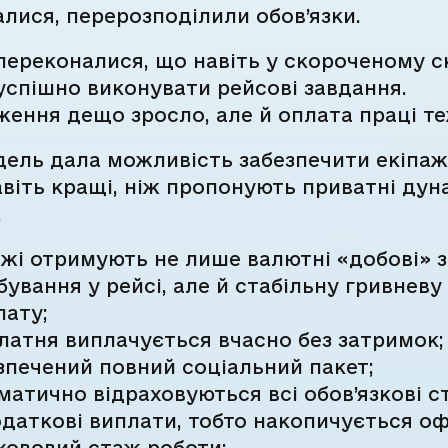
лися, перерозподілили обов’язки.
ереконалися, що навіть у скороченому с
спішно виконувати рейсові завдання.
ення дещо зросло, але й оплата праці те
дель дала можливість забезпечити екіпа
віть кращі, ніж пропонують приватні дун
.
ажі отримують не лише валютні «добові» з
бування у рейсі, але й стабільну гривневу
лату;
латня виплачується вчасно без затримок;
зпечений повний соціальний пакет;
матично відраховуються всі обов’язкові с
одаткові виплати, тобто накопичується о
хововий стаж роботи;