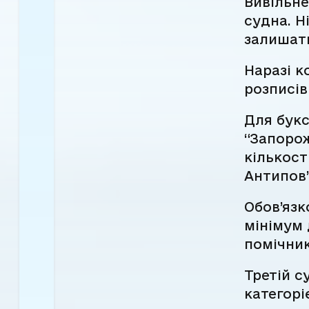
Вивільне
судна. Н
залишать
Наразі 
розписів
Для букс
“Запорож
кількост
Антипов”
Обов’язк
мінімум 
помічник
Третій с
категорі