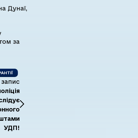
на Дунаї,
у
том за
АНТІЇ
 запис
оліція
слідує
онного
оштами
УДП!