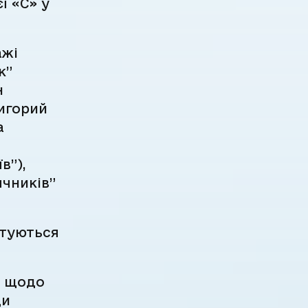
ї «С» у
ажі
к”
н
игорий
а
в”),
ячників”
отуються
я щодо
ди