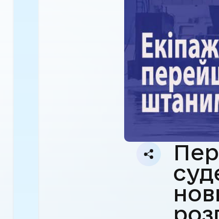
Пер
суд
нов
роз