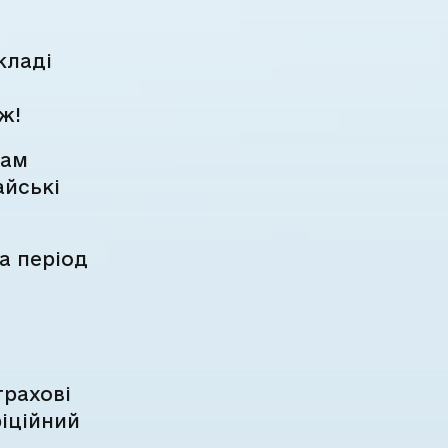
кладі
ж!
жам
айські
а період
трахові
фіційний