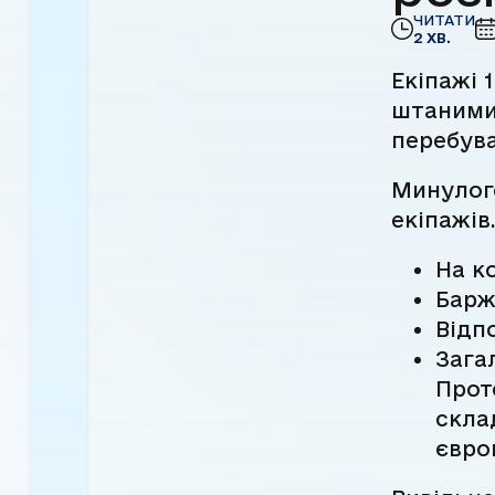
ЧИТАТИ
2 ХВ.
Екіпажі 
штаними
перебува
Минулог
екіпажів
На к
Барж
Відп
Зага
Прот
скла
євро