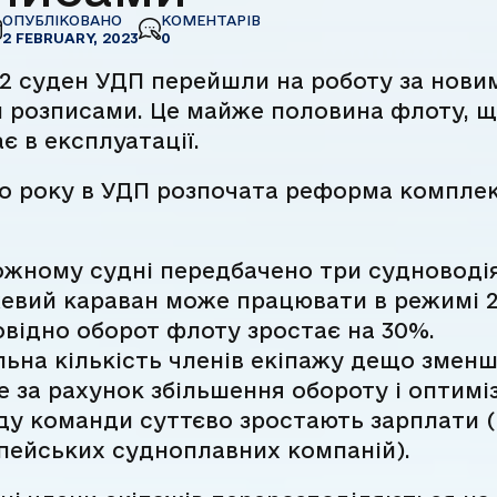
ОПУБЛІКОВАНО
КОМЕНТАРІВ
2 FEBRUARY, 2023
0
12 суден УДП перейшли на роботу за нови
 розписами. Це майже половина флоту, 
є в експлуатації.
о року в УДП розпочата реформа компле
.
ожному судні передбачено три судноводія
евий караван може працювати в режимі 2
овідно оборот флоту зростає на 30%.
льна кількість членів екіпажу дещо зменш
е за рахунок збільшення обороту і оптиміз
ду команди суттєво зростають зарплати (
пейських судноплавних компаній).