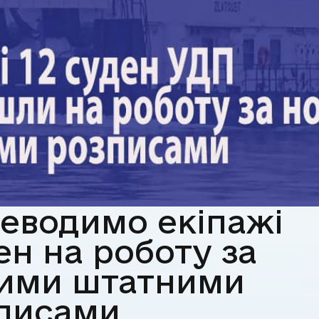
еводимо екіпажі
ен на роботу за
ими штатними
писами