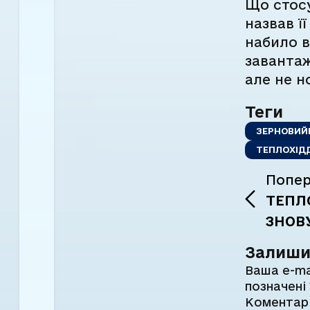
Що стосу
назвав ї
набило в
завантаж
але не н
Теги
ЗЕРНОВИЙ
ТЕПЛОХІД
Попер
ТЕПЛО
ЗНОВ
Залиши
Ваша e-ma
позначені
Комента