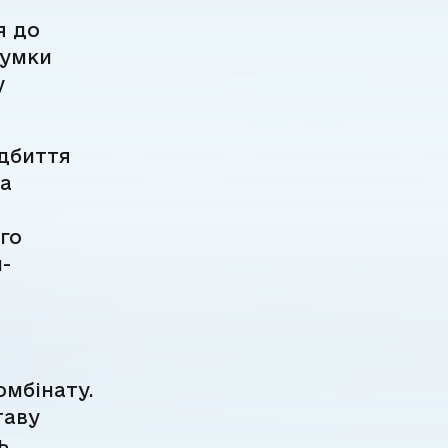
я до
сумки
у
ідбиття
та
го
-
мбінату.
таву
ь