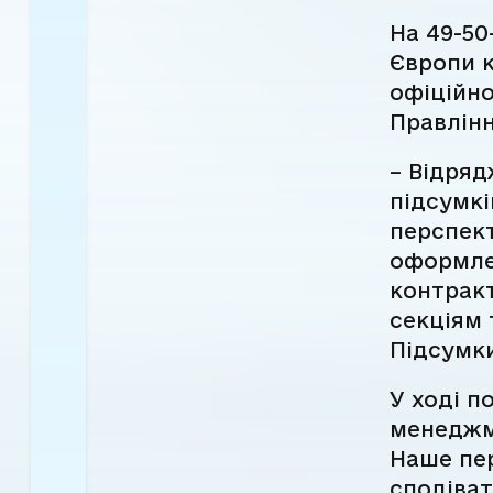
На 49-50
Європи к
офіційно
Правлінн
– Відряд
підсумк
перспект
оформлен
контракт
секціям 
Підсумки
У ході п
менеджм
Наше пер
сподіват