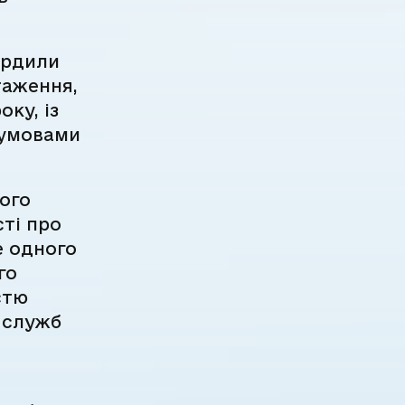
ердили
таження,
ку, із
 умовами
ого
ті про
е одного
го
стю
х служб