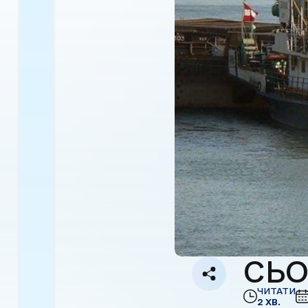
СЬО
ЧИТАТИ
2 ХВ.