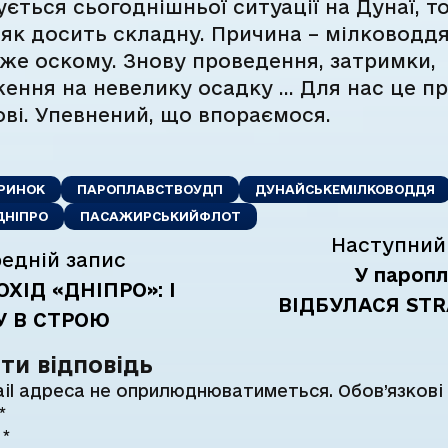
ється сьогоднішньої ситуації на Дунаї, то
ї як досить складну. Причина – мілководд
же оскому. Знову проведення, затримки,
ення на невелику осадку … Для нас це п
ові. Упевнений, що впораємося.
РИНОК
ПАРОПЛАВСТВОУДП
ДУНАЙСЬКЕМІЛКОВОДДЯ
ДНІПРО
ПАСАЖИРСЬКИЙФЛОТ
Наступний
едній запис
У паропл
ХІД «ДНІПРО»: І
ВІДБУЛАСЯ STR
У В СТРОЮ
ти відповідь
il адреса не оприлюднюватиметься.
Обов’язкові
*
р
*