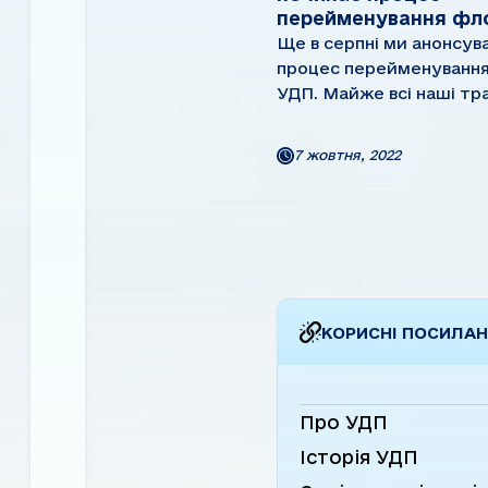
перейменування фл
Ще в серпні ми анонсув
процес перейменуванн
УДП. Майже всі наші тр
судна отримали назву 
радянських часів. Част
7 жовтня, 2022
названа на честь російс
та «видатних діячів»
комуністичного режиму
того, навіть українські ..
КОРИСНІ ПОСИЛА
Про УДП
Історія УДП