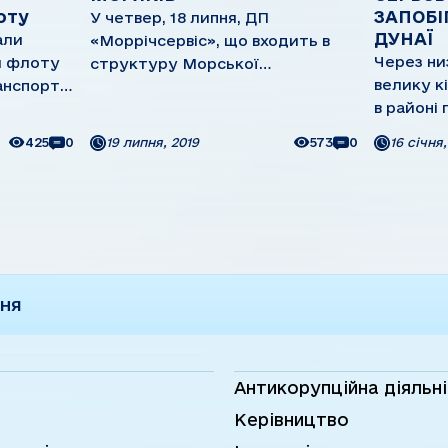
оту
ЗАПОБІ
У четвер, 18 липня, ДП
ДУНАЇ
али
«Моррічсервіс», що входить в
Через ни
я флоту
структуру Морської
велику к
анспортні
адміністрації України, відкрило
в районі 
ще за
другий сервісний центр для
1366 км р
ина
моряків в Ізмаїлі по адресу: вул.
425
0
19 липня, 2019
573
0
16 січня,
баржі (п
ьких міст
Свято-Микольська, 50. У нашій
навалило
країні живуть сотні тисяч
Капітан 
. Крім
моряків, які регулярно ...
Стойкови
.
допомогою
ННЯ
Антикорупційна діяльн
Керівництво