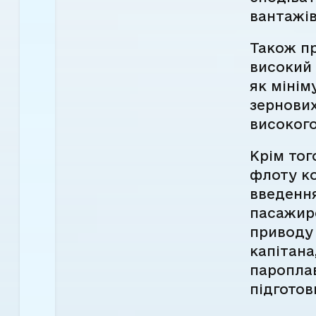
вантажів
Також пр
високий 
як мінім
зернови
високого
Крім то
флоту ко
введення
пасажирс
приводу 
капітана
пароплав
підготов