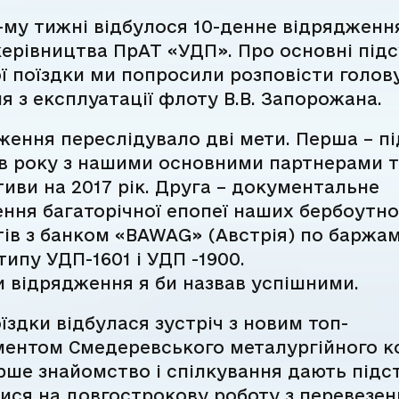
-му тижні відбулося 10-денне відрядженн
ерівництва ПрАТ «УДП». Про основні під
ї поїздки ми попросили розповісти голов
я з експлуатації флоту В.В. Запорожана.
ження переслідувало дві мети. Перша – п
ів року з нашими основними партнерами 
иви на 2017 рік. Друга – документальне
ня багаторічної епопеї наших бербоутно
ів з банком «BAWAG» (Австрія) по баржам
типу УДП-1601 і УДП -1900.
 відрядження я би назвав успішними.
оїздки відбулася зустріч з новим топ-
ентом Смедеревського металургійного ко
ше знайомство і спілкування дають підс
ися на довгострокову роботу з перевезен