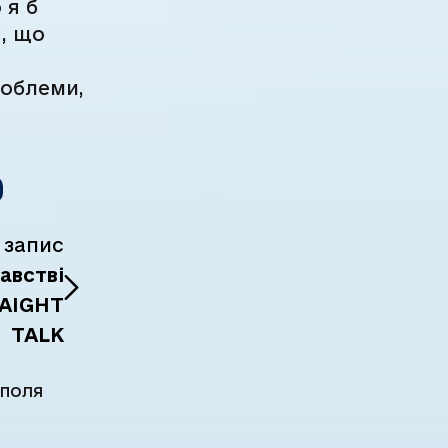
 я б
я, що
роблеми,
 запис
австві
AIGHT
TALK
 поля