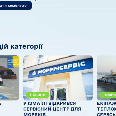
цій категорії
НОВИНИ
НОВИ
ь
У ІЗМАЇЛІ ВІДКРИВСЯ
ЕКІПАЖ
СЕРВІСНИЙ ЦЕНТР ДЛЯ
ТЕПЛО
МОРЯКІВ
СЕРБСЬ