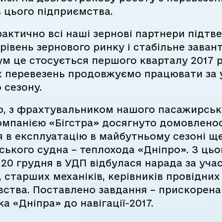
 цього підприємства.
актично всі наші зернові партнери підтв
рівень зернового ринку і стабільне заван
ум це стосується першого кварталу 2017 ро
х перевезень продовжуємо працювати за
 сезону.
го, з фрахтувальником нашого пасажирськ
мпанією «Бігстра» досягнуто домовленос
 в експлуатацію в майбутньому сезоні щ
ького судна – теплохода «Дніпро». З цьо
20 грудня в УДП відбулася нарада за уча
, старших механіків, керівників провідни
ства. Поставлено завдання – прискорена
ка «Дніпра» до навігації-2017.