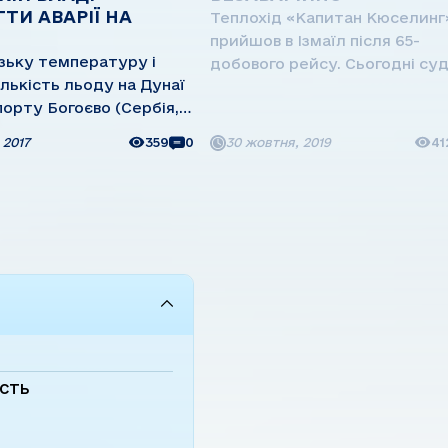
ГТИ АВАРІЇ НА
Теплохід «Капитан Кюселинг
прийшов в Ізмаїл після 65-
зьку температуру і
добового рейсу. Сьогодні су
ількість льоду на Дунаї
стоїть на БТОФ у міжрейсов
порту Богоєво (Сербія,
ремонті. - 15 серпня ми знялися з
. Дунай) дві румунські
Ізмаїла на Смедерево з парт
 2017
359
0
30 жовтня, 2019
41
орт приписки Галац)
аглоруди. Вивантажилися в
 на опору моста.
порту, замили секції і пішли в 
порту Апатін Урош
ч звернувся за
 до капітана ...
ість