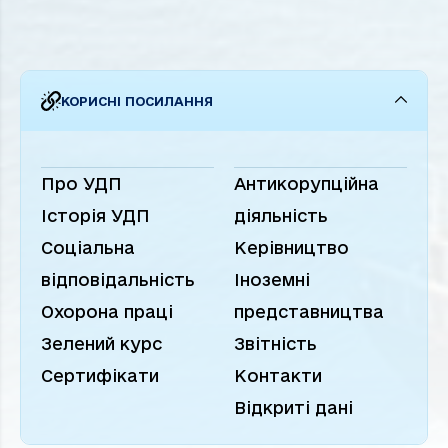
Наглядовій раді Товариства.
побутовими ...
к
КОРИСНІ ПОСИЛАННЯ
Про УДП
Антикорупційна
Історія УДП
діяльність
Соціальна
Керівництво
відповідальність
Іноземні
Охорона праці
представництва
Зелений курс
Звітність
Сертифікати
Контакти
Відкриті дані
КРАЇНСЬКА
NGLISH