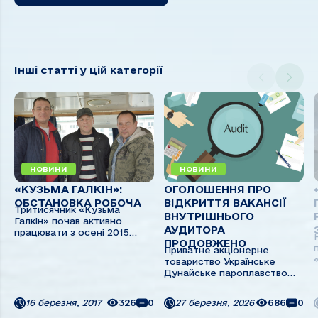
Інші статті у цій категорії
НОВИНИ
НОВИНИ
«КУЗЬМА ГАЛКІН»:
ОГОЛОШЕННЯ ПРО
ОБСТАНОВКА РОБОЧА
ВІДКРИТТЯ ВАКАНСІЇ
Тритисячник «Кузьма
ВНУТРІШНЬОГО
Галкін» почав активно
АУДИТОРА
працювати з осені 2015
ПРОДОВЖЕНО
року, після чотирьох років
Приватне акціонерне
простою в затоні БТОФ. При
товариство Українське
введенні в експлуатацію був
Дунайське пароплавство
проведений капітальний
оголошує конкурс на
ремонт на ВП
заміщення вакантної посади
«Дунайсудносервіс», судно
16 березня, 2017
326
0
27 березня, 2026
686
0
внутрішнього аудитора при
укомплектовано новими