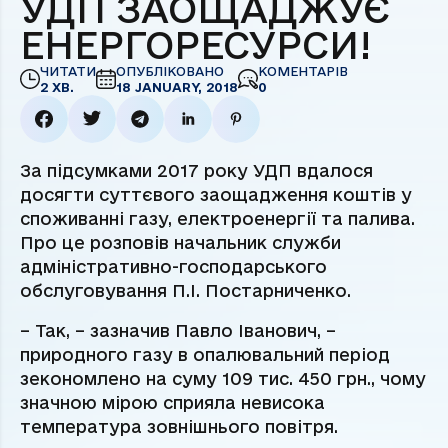
УДП ЗАОЩАДЖУЄ
ЕНЕРГОРЕСУРСИ!
ЧИТАТИ
ОПУБЛІКОВАНО
КОМЕНТАРІВ
2 ХВ.
18 JANUARY, 2018
0
За підсумками 2017 року УДП вдалося
досягти суттєвого заощадження коштів у
споживанні газу, електроенергії та палива.
Про це розповів начальник служби
адміністративно-господарського
обслуговування П.І. Постарниченко.
– Так, – зазначив Павло Іванович, –
природного газу в опалювальний період
зекономлено на суму 109 тис. 450 грн., чому
значною мірою сприяла невисока
температура зовнішнього повітря.