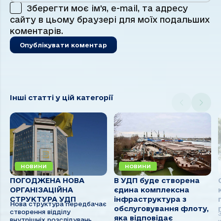
Зберегти моє ім'я, e-mail, та адресу
сайту в цьому браузері для моїх подальших
коментарів.
Інші статті у цій категорії
НОВИНИ
НОВИНИ
ПОГОДЖЕНА НОВА
В УДП буде створена
ОРГАНІЗАЦІЙНА
єдина комплексна
СТРУКТУРА УДП
інфраструктура з
Нова структура передбачає
обслуговування флоту,
створення відділу
яка відповідає
внутрішніх розслідувань,