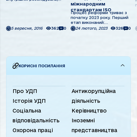
міжнародним
запобігання корупції та
економічної безпеки.
стандартам ISO
Процес реформи триває з
Аналогом для створення
початку 2023 року. Перший
такого відділу став відділ
етап виконаний:
внутрішніх розслідувань,
реорганізований «Підмінний
5 вересня, 2016
362
0
24 лютого, 2023
326
0
запобігання корупції та
екіпаж». Роботи із
державного фінансового
міжрейсового ремонту
моніторингу ...
секцій тепер
сконцентровані на дільниці
з ремонту несамохідного
флоту БТОФ. У четвертому
затоні організовано ...
КОРИСНІ ПОСИЛАННЯ
Про УДП
Антикорупційна
Історія УДП
діяльність
Соціальна
Керівництво
відповідальність
Іноземні
Охорона праці
представництва