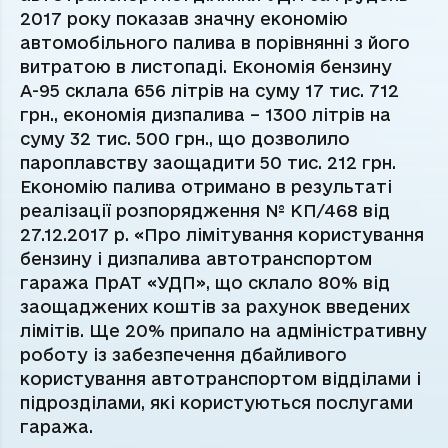
2017 року показав значну економію
автомобільного палива в порівнянні з його
витратою в листопаді. Економія бензину
А-95 склала 656 літрів на суму 17 тис. 712
грн., економія дизпалива – 1300 літрів на
суму 32 тис. 500 грн., що дозволило
пароплавству заощадити 50 тис. 212 грн.
Економію палива отримано в результаті
реалізації розпорядження № КП/468 від
27.12.2017 р. «Про лімітування користування
бензину і дизпалива автотранспортом
гаража ПрАТ «УДП», що склало 80% від
заощаджених коштів за рахунок введених
лімітів. Ще 20% припало на адміністративну
роботу із забезпечення дбайливого
користування автотранспортом відділами і
підрозділами, які користуються послугами
гаража.