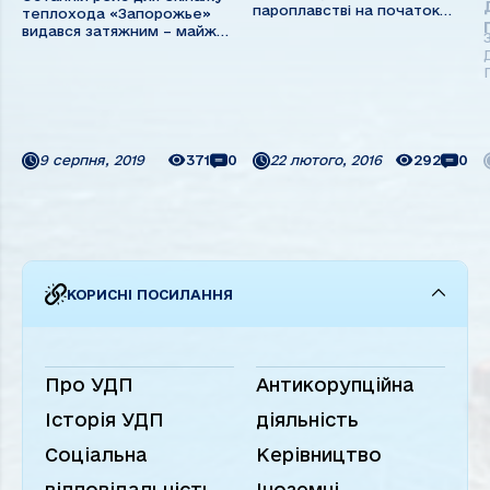
пароплавстві на початок
теплохода «Запорожье»
2016 року, заступник голови
видався затяжним – майже
Правління ПрАТ «УДП» з
чотири місяці, і важким. З
експлуатації флоту
порту приписки судно
Володимир Володимирович
вийшло з караваном з 8
ЗАПОРОЖАН. - Початок
одиниць із кінцевим
2016-го став продовженням
призначенням на порти
проблем другого півріччя
Німеччини та заходами в
2015 року, ...
порти Рені, Галац,
9 серпня, 2019
371
0
22 лютого, 2016
292
0
Чорнавода, Комарно, ...
КОРИСНІ ПОСИЛАННЯ
Про УДП
Антикорупційна
Історія УДП
діяльність
Соціальна
Керівництво
відповідальність
Іноземні