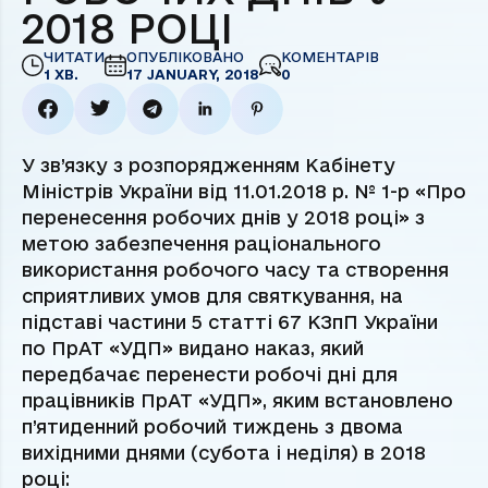
2018 РОЦІ
ЧИТАТИ
ОПУБЛІКОВАНО
КОМЕНТАРІВ
1 ХВ.
17 JANUARY, 2018
0
У зв’язку з розпорядженням Кабінету
Міністрів України від 11.01.2018 р. № 1-р «Про
перенесення робочих днів у 2018 році» з
метою забезпечення раціонального
використання робочого часу та створення
сприятливих умов для святкування, на
підставі частини 5 статті 67 КЗпП України
по ПрАТ «УДП» видано наказ, який
передбачає перенести робочі дні для
працівників ПрАТ «УДП», яким встановлено
п’ятиденний робочий тиждень з двома
вихідними днями (субота і неділя) в 2018
році: