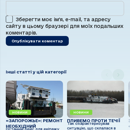
Зберегти моє ім'я, e-mail, та адресу
сайту в цьому браузері для моїх подальших
коментарів.
Інші статті у цій категорії
НОВИНИ
НОВИНИ
«ЗАПОРОЖЬЕ»: РЕМОНТ
ПЛИВЕМО ПРОТИ ТЕЧІЇ
Так охарактеризував
НЕОБХІДНИЙ
ситуацію, що склалася в
Останній рейс для екіпажу