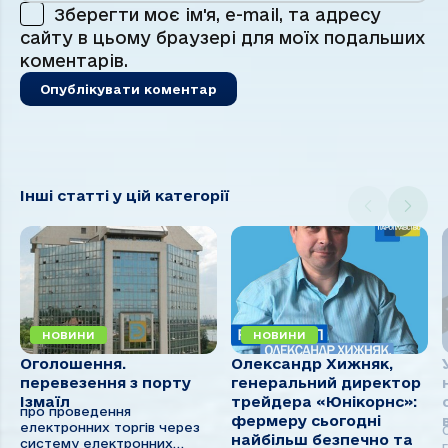
Зберегти моє ім'я, e-mail, та адресу
сайту в цьому браузері для моїх подальших
коментарів.
Інші статті у цій категорії
НОВИНИ
НОВИНИ
Оголошення.
Олександр Хижняк,
перевезення з порту
генеральний директор
Ізмаїл
трейдера «Юнікорнс»:
про проведення
фермеру сьогодні
електронних торгів через
найбільш безпечно та
систему електронних