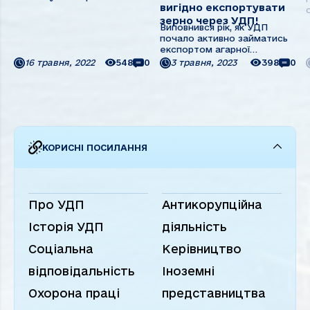
вигідно експортувати
закупівель
Прозорро.Продажі 1.
зерно через УДП!
Виповнився рік, як УДП
Найменування
почало активно займатись
постачальника, код за
експортом агарної
ЄДРПОУ,
продукції з України. За цей
16 травня, 2022
548
0
3 травня, 2023
398
0
місцезнаходження: 1.1.
час немало трейдерів та
Повне найменування:
фермерів оцінили переваги
приватне акціонерне
річкової логістики та стали
товариство “Українське
її палкими прихильниками.
Дунайське ...
Ми запускаємо рубрику
РАЗОМ З УДП. Спробуємо ...
КОРИСНІ ПОСИЛАННЯ
Про УДП
Антикорупційна
Історія УДП
діяльність
Соціальна
Керівництво
відповідальність
Іноземні
Охорона праці
представництва