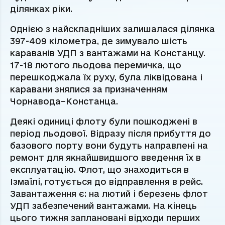
ділянках ріки.
Однією з найскладніших залишалася ділянка
397-409 кілометра, де зимувало шість
караванів УДП з вантажами на Констанцу.
17-18 лютого льодова перемичка, що
перешкоджала їх руху, була ліквідована і
каравани знялися за призначенням
Чорнавода–Констанца.
Деякі одиниці флоту були пошкоджені в
період льодової. Відразу після прибуття до
базового порту вони будуть направлені на
ремонт для якнайшвидшого введення їх в
експлуатацію. Флот, що знаходиться в
Ізмаїлі, готується до відправлення в рейс.
Завантаження є: на лютий і березень флот
УДП забезпечений вантажами. На кінець
цього тижня заплановані відходи перших