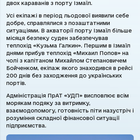
двох караванів з порту Ізмаїл.
Усі екіпажі в період льодової виявили себе
добре, справлялися з позаштатними
ситуаціями. В акваторії порту Ізмаїл більше
місяця безпеку суден забезпечував
теплохід «Кузьма Галкин». Першим в Ізмаїл
днями прибув теплохід «Михаил Попов» на
чолі з капітаном Михайлом Степановичем
Бойченком, екіпаж якого знаходився в рейсі
200 днів без заходження до українських
портів.
Адміністрація ПрАТ «УДП» висловлює всім
морякам подяку за витримку,
взаємодопомогу, готовність піти назустріч і
розуміння складної фінансової ситуації
підприємства.