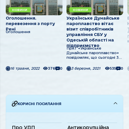
НОВИНИ
НОВИНИ
Оголошення.
Українське Дунайське
перевезення з порту
пароплавство вітає
Рені
вiзит співробітників
Оголошення
управління СБУ у
Одеськiй областi на
підприємство
ПрАТ «Українське
Дунайське пароплавство»
повідомляє, що сьогодні 3
березня 2021 року,
п
співробітниками управління
16 травня, 2022
376
0
3 березня, 2021
535
0
СБУ Одеської області
проводяться обшуки на
підприємстві у зв’язку з
розслідуванням справи
щодо дочірньої компанії BSC
Business Shipping ...
КОРИСНІ ПОСИЛАННЯ
Про УДП
Антикорупційна