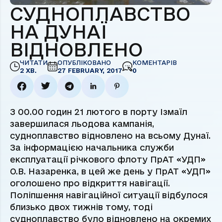
СУДНОПЛАВСТВО
НА ДУНАЇ
ВІДНОВЛЕНО
ЧИТАТИ
ОПУБЛІКОВАНО
КОМЕНТАРІВ
2 ХВ.
27 FEBRUARY, 2017
0
З 00.00 годин 21 лютого в порту Ізмаїл
завершилася льодова кампанія,
судноплавство відновлено на всьому Дунаї.
За інформацією начальника служби
експлуатації річкового флоту ПрАТ «УДП»
О.В. Назаренка, в цей же день у ПрАТ «УДП»
оголошено про відкриття навігації.
Поліпшення навігаційної ситуації відбулося
близько двох тижнів тому, тоді
судноплавство було відновлено на окремих