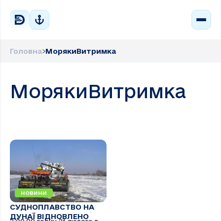
Головна
МорякиВитримка
МорякиВитримка
НОВИНИ
СУДНОПЛАВСТВО НА
ДУНАЇ ВІДНОВЛЕНО