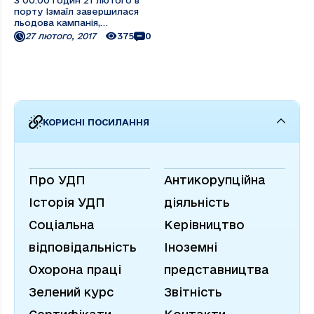
З 00.00 годин 21 лютого в
порту Ізмаїл завершилася
льодова кампанія,
судноплавство відновлено
27 лютого, 2017
375
0
на всьому Дунаї. За
інформацією начальника
служби експлуатації
річкового флоту ПрАТ
«УДП» О.В. Назаренка, в цей
же день у ПрАТ «УДП»
оголошено про ...
КОРИСНІ ПОСИЛАННЯ
Про УДП
Антикорупційна
Історія УДП
діяльність
Соціальна
Керівництво
відповідальність
Іноземні
Охорона праці
представництва
Зелений курс
Звітність