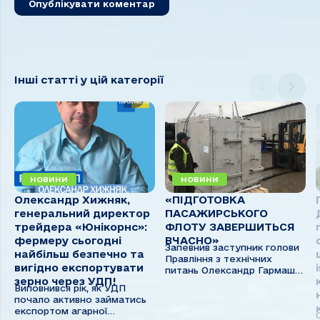
Інші статті у цій категорії
НОВИНИ
НОВИНИ
Олександр Хижняк,
«ПІДГОТОВКА
генеральний директор
ПАСАЖИРСЬКОГО
трейдера «Юнікорнс»:
ФЛОТУ ЗАВЕРШИТЬСЯ
фермеру сьогодні
ВЧАСНО»
Запевнив заступник голови
найбільш безпечно та
Правління з технічних
вигідно експортувати
питань Олександр Гармаш
зерно через УДП!
на диспетчерській нараді. 13
Виповнився рік, як УДП
березня до Ізмаїла
почало активно займатись
доставлено чеське
експортом агарної
обладнання для проведення