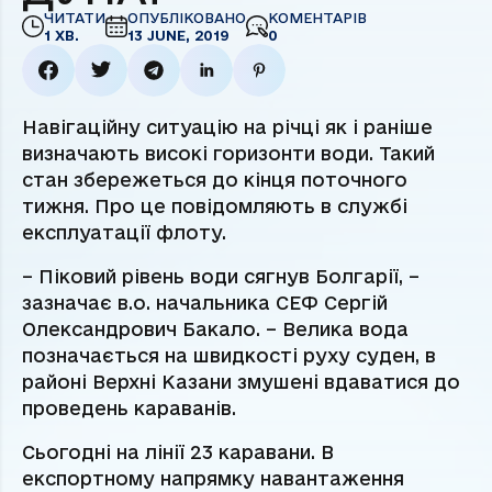
ЧИТАТИ
ОПУБЛІКОВАНО
КОМЕНТАРІВ
1 ХВ.
13 JUNE, 2019
0
Навігаційну ситуацію на річці як і раніше
визначають високі горизонти води. Такий
стан збережеться до кінця поточного
тижня. Про це повідомляють в службі
експлуатації флоту.
– Піковий рівень води сягнув Болгарії, –
зазначає в.о. начальника СЕФ Сергій
Олександрович Бакало. – Велика вода
позначається на швидкості руху суден, в
районі Верхні Казани змушені вдаватися до
проведень караванів.
Сьогодні на лінії 23 каравани. В
експортному напрямку навантаження