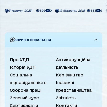
продукції з України. За цей
модернізації системи
час немало трейдерів та
очищення стічних вод для
фермерів оцінили переваги
теплохода «Молдавія», 16
3 травня, 2023
399
0
19 березня, 2018
333
0
річкової логістики та стали
березня – ...
її палкими прихильниками.
Ми запускаємо рубрику
РАЗОМ З УДП. Спробуємо ...
КОРИСНІ ПОСИЛАННЯ
Про УДП
Антикорупційна
Історія УДП
діяльність
Соціальна
Керівництво
відповідальність
Іноземні
Охорона праці
представництва
Зелений курс
Звітність
Сертифікати
Контакти