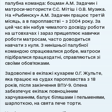
палубна команда: боцман А.М. Задачин і
матроси-мотористи С.С. Мітіш і О.В. Музика.
На «Рыбинску» А.М. Задачин працює третій
місяць, а в пароплавстві – з 2004 року. За
цей час він набув чималого досвіду роботи
на штовхачах і зараз прищеплює навички
роботи матросам, часто доводиться
навчати з нуля. З нинішньої палубної
командою спрацювалися добре, матроси
підібралися працездатні, справляються зі
своїми обов’язками.
Задоволені в екіпажі кухарем О.Г. Жульте,
яка працює на судах пароплавства з 18
років, після закінчення ВПУ-9. Олена
забезпечує екіпаж повноцінним
харчуванням, балує біляшами і пельменями,
шарлоткою, на свята пече торти.