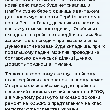
новий рейс також буде нетривалим. З
Ізмаїлу судно бере 5 одиниць з вантажем і
далі попрямує на порти Сербії з заходом в
порти Рені та Галац, де залишить частину
вантажу і візьме нові одиниці. Особливих
складнощів в рейсі не передбачається. Все
залежить від погоди – при низьких рівнях
Дунаю вести караван буде складніше, при їх
подальшому падінні можливі проводки на
болгарсько-румунській ділянці Дунаю.
Додають труднощів і тумани.
Теплохід в хорошому експлуатаційному
стані, серйозних неполадок на ньому немає.
У перервах між рейсами судно пройшло
невеликий профілактичний ремонт на БТОФ,
а в минулому році було виконано доковий
ремонт на КСБСРЗ з пред’явленням на клас
Регістру судноплавства України.