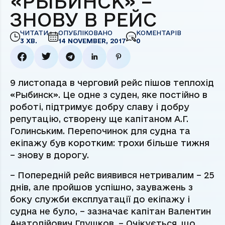
«РЫБИНСК» –
ЗНОВУ В РЕЙС
ЧИТАТИ
ОПУБЛІКОВАНО
КОМЕНТАРІВ
3 ХВ.
14 NOVEMBER, 2017
0
9 листопада в черговий рейс пішов теплохід
«Рыбинск». Це одне з суден, яке постійно в
роботі, підтримує добру славу і добру
репутацію, створену ще капітаном А.Г.
Голинським. Перепочинок для судна та
екіпажу був коротким: трохи більше тижня
– знову в дорогу.
– Попередній рейс виявився нетривалим – 25
днів, але пройшов успішно, зауважень з
боку служби експлуатації до екіпажу і
судна не було, – зазначає капітан Валентин
Анатолійович Глушков. – Очікується, що