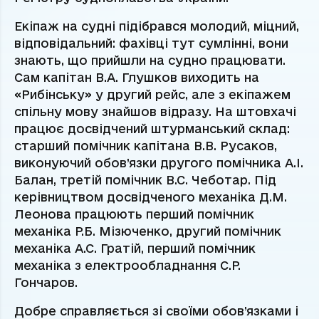
Екіпаж на судні підібрався молодий, міцний,
відповідальний: фахівці тут сумлінні, вони
знають, що прийшли на судно працювати.
Сам капітан В.А. Глушков виходить на
«Рибінську» у другий рейс, але з екіпажем
спільну мову знайшов відразу. На штовхачі
працює досвідчений штурманський склад:
старший помічник капітана В.В. Русаков,
виконуючий обов’язки другого помічника А.І.
Балан, третій помічник В.С. Чеботар. Під
керівництвом досвідченого механіка Д.М.
Леонова працюють перший помічник
механіка Р.Б. Мізюченко, другий помічник
механіка А.С. Гратій, перший помічник
механіка з електрообладнання С.Р.
Гончаров.
Добре справляється зі своїми обов’язками і