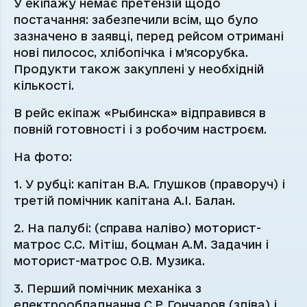
У екіпажу немає претензій щодо
постачання: забезпечили всім, що було
зазначено в заявці, перед рейсом отримані
нові пилосос, хлібопічка і м’ясорубка.
Продукти також закуплені у необхідній
кількості.
В рейс екіпаж «Рыбинска» відправився в
повній готовності і з робочим настроєм.
На фото:
1. У рубці: капітан В.А. Глушков (праворуч) і
третій помічник капітана А.І. Балан.
2. На палубі: (справа наліво) моторист-
матрос С.С. Мітіш, боцман А.М. Задачин і
моторист-матрос О.В. Музика.
3. Перший помічник механіка з
електрообладнання С.Р. Гончаров (зліва) і