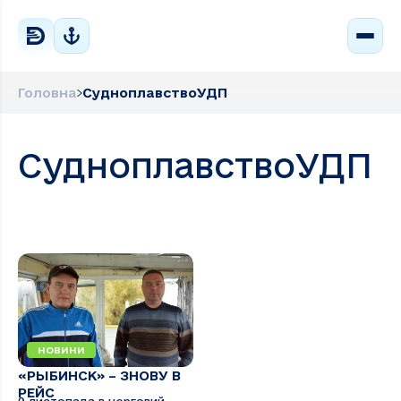
Головна
СудноплавствоУДП
СудноплавствоУДП
НОВИНИ
«РЫБИНСК» – ЗНОВУ В
РЕЙС