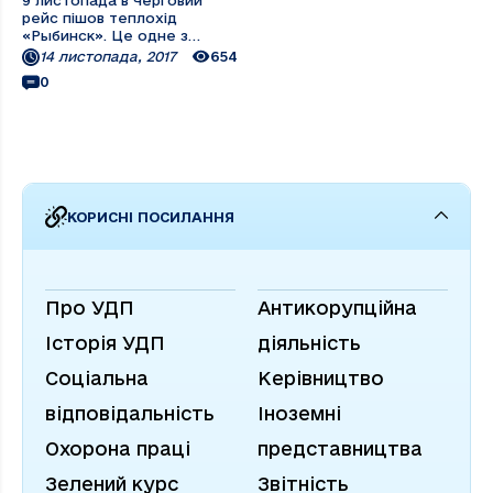
9 листопада в черговий
рейс пішов теплохід
«Рыбинск». Це одне з
суден, яке постійно в
14 листопада, 2017
654
роботі, підтримує добру
0
славу і добру репутацію,
створену ще капітаном А.Г.
Голинським. Перепочинок
для судна та екіпажу був
коротким: трохи більше
тижня – знову ...
КОРИСНІ ПОСИЛАННЯ
Про УДП
Антикорупційна
Історія УДП
діяльність
Соціальна
Керівництво
відповідальність
Іноземні
Охорона праці
представництва
Зелений курс
Звітність