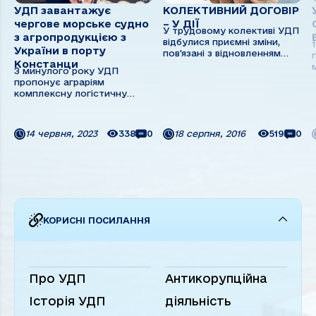
УДП завантажує
КОЛЕКТИВНИЙ ДОГОВІР
чергове морське судно
– У ДІЇ
У трудовому колективі УДП
з агропродукцією з
відбулися приємні зміни,
України в порту
пов'язані з відновленням
Констанци
виконання окремих пунктів
З минулого року УДП
Колективного договору на
пропонує аграріям
2015-2017 рр. Як відомо,
комплексну логістичну
перше півріччя–2016 для
послугу, яка включає:
пароплавства було вельми
перевалку на стивідорному
складним через ряд
комплексі пароплавства у
об'єктивних причин – ...
14 червня, 2023
338
0
18 серпня, 2016
519
0
Кілії, річковий фрахт та
перевалку на морське
судно борт-борт у порту
Констанца. Цього року
послуга все більше ...
КОРИСНІ ПОСИЛАННЯ
Про УДП
Антикорупційна
Історія УДП
діяльність