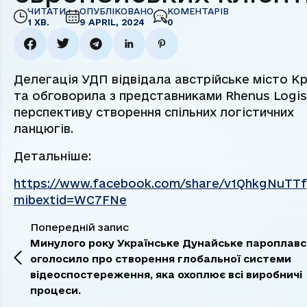
ЧИТАТИ
ОПУБЛІКОВАНО
КОМЕНТАРІВ
1 ХВ.
9 APRIL, 2024
0
Делегація УДП відвідала австрійське місто К
та обговорила з представниками Rhenus Logis
перспективу створення спільних логістичних
ланцюгів.
Детальніше:
https://www.facebook.com/share/v1QhkgNuTTfy
mibextid=WC7FNe
Попередній запис
Минулого року Українське Дунайське пароплав
оголосило про створення глобальної системи
відеоспостереження, яка охоплює всі виробничі
процеси.