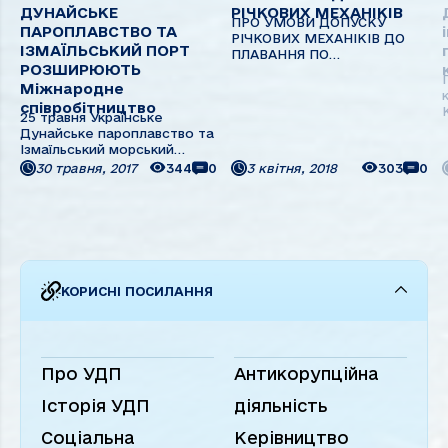
ДУНАЙСЬКЕ
РІЧКОВИХ МЕХАНІКІВ
ПРО УМОВИ ДОПУСКУ
ПАРОПЛАВСТВО ТА
РІЧКОВИХ МЕХАНІКІВ ДО
ІЗМАЇЛЬСЬКИЙ ПОРТ
ПЛАВАННЯ ПО
РОЗШИРЮЮТЬ
СУДНОПЛАВНИХ РІЧКОВИХ
ВНУТРІШНІХ ВОДНИХ
Міжнародне
ШЛЯХАХ (ВВШ) УКРАЇНИ ТА
співробітництво
25 травня Українське
ЄВРОПИ (РІКА ДУНАЙ)
Дунайське пароплавство та
Останнім часом, у зв'язку з
Ізмаїльський морський
прийняттям Положення про
торговельний порт
порядок видачі посвідчення
30 травня, 2017
344
0
3 квітня, 2018
303
0
відвідали представники
судноводія торговельного ...
компанії HBIS GROUP Serbia
Iron
з
КОРИСНІ ПОСИЛАННЯ
Про УДП
Антикорупційна
Історія УДП
діяльність
Соціальна
Керівництво