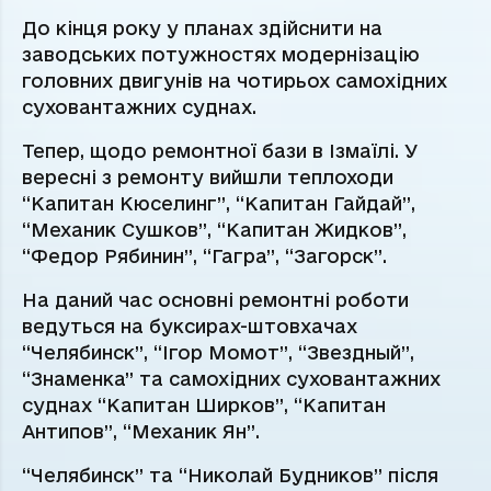
До кінця року у планах здійснити на
заводських потужностях модернізацію
головних двигунів на чотирьох самохідних
суховантажних суднах.
Тепер, щодо ремонтної бази в Ізмаїлі. У
вересні з ремонту вийшли теплоходи
“Капитан Кюселинг”, “Капитан Гайдай”,
“Механик Сушков”, “Капитан Жидков”,
“Федор Рябинин”, “Гагра”, “Загорск”.
На даний час основні ремонтні роботи
ведуться на буксирах-штовхачах
“Челябинск”, “Ігор Момот”, “Звездный”,
“Знаменка” та самохідних суховантажних
суднах “Капитан Ширков”, “Капитан
Антипов”, “Механик Ян”.
“Челябинск” та “Николай Будников” після