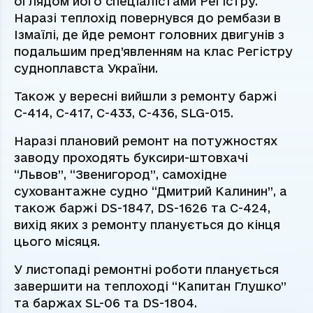
оглядом його спеціалістами Регістру.
Наразі теплохід повернувся до рембази в
Ізмаїлі, де йде ремонт головних двигунів з
подальшим пред’явленням на клас Регістру
судноплавста України.
Також у вересні вийшли з ремонту баржі
С-414, С-417, С-433, С-436, SLG-015.
Наразі плановий ремонт на потужностях
заводу проходять буксири-штовхачі
“Львов”, “Звенигород”, самохідне
суховантажне судно “Дмитрий Калинин”, а
також баржі DS-1847, DS-1626 та С-424,
вихід яких з ремонту планується до кінця
цього місяця.
У листопаді ремонтні роботи планується
завершити на теплоході “Капитан Глушко”
та баржах SL-06 та DS-1804.