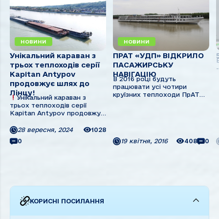
НОВИНИ
НОВИНИ
Унікальний караван з
ПРАТ «УДП» ВІДКРИЛО
трьох теплоходів серії
ПАСАЖИРСЬКУ
Kapitan Antypov
НАВІГАЦІЮ
В 2016 році будуть
продовжує шлях до
працювати усі чотири
Лінцу!
круїзних теплоходи ПрАТ
Унікальний караван з
«Українське Дунайське
трьох теплоходів серії
пароплавство». 18 квітня в
Kapitan Antypov продовжує
рейс відправилися відразу
шлях до Лінцу!
Судна
два теплоходи – «Волга» та
вийшли з Ізмаїлу три тижні
28 вересня, 2024
1028
«Дніпро», які не
тому. Вони наступні у черзі
0
19 квітня, 2016
408
0
експлуатувалися відповідно
на модернізацію.Для
три та чотири роки. «Волга»
компенсації витрат до
та ...
самохідних суден
приєднали три баржі,
завантаживши увесь ...
КОРИСНІ ПОСИЛАННЯ