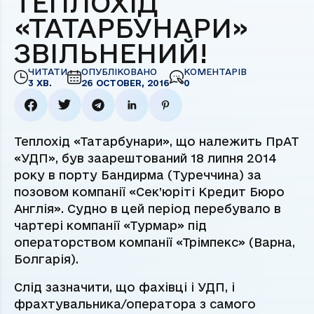
ТЕПЛОХІД
«ТАТАРБУНАРИ»
ЗВІЛЬНЕНИЙ!
ЧИТАТИ
ОПУБЛІКОВАНО
КОМЕНТАРІВ
3 ХВ.
26 OCTOBER, 2016
0
Теплохід «Татарбунари», що належить ПрАТ
«УДП», був заарештований 18 липня 2014
року в порту Бандирма (Туреччина) за
позовом компанії «Сек’юріті Кредит Бюро
Англія». Судно в цей період перебувало в
чартері компанії «Турмар» під
операторством компанії «Трімпекс» (Варна,
Болгарія).
Слід зазначити, що фахівці і УДП, і
фрахтувальника/оператора з самого