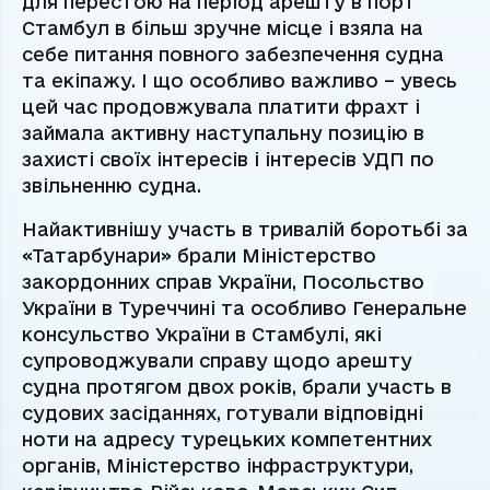
для перестою на період арешту в порт
Стамбул в більш зручне місце і взяла на
себе питання повного забезпечення судна
та екіпажу. І що особливо важливо – увесь
цей час продовжувала платити фрахт і
займала активну наступальну позицію в
захисті своїх інтересів і інтересів УДП по
звільненню судна.
Найактивнішу участь в тривалій боротьбі за
«Татарбунари» брали Міністерство
закордонних справ України, Посольство
України в Туреччині та особливо Генеральне
консульство України в Стамбулі, які
супроводжували справу щодо арешту
судна протягом двох років, брали участь в
судових засіданнях, готували відповідні
ноти на адресу турецьких компетентних
органів, Міністерство інфраструктури,