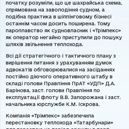
початку розуміли, що це шахрайська схема,
спрямована на заволодіння судном, а
подібна практика в шіппінговому бізнесі
останнім часом досить поширена. Тому
пароплавство як судновласник і «Трімпекс»
як оператор негайно приступили до пошуку
шляхів звільнення теплохода.
Всі дії стратегічного і тактичного плану з
вирішення питання з урахуванням думок
адвокатів обговорювалися на засіданнях
постійно діючого оперативного штабу в
складі голови Правління ПрАТ «УДП» Д.А.
Барінова, заст. голови Правління по
експлуатації флоту В.В. Запорожана і заст.
начальника юрслужби К.М. Іскрова.
Компанія «Трімпекс» забезпечила
перестановку теплохода «Татарбунари»