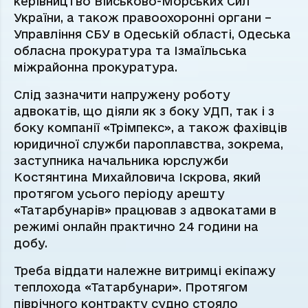
керівництво Військово-Морських Сил
України, а також правоохоронні органи –
Управління СБУ в Одеській області, Одеська
обласна прокуратура та Ізмаїльська
міжрайонна прокуратура.
Слід зазначити напружену роботу
адвокатів, що діяли як з боку УДП, так і з
боку компанії «Трімпекс», а також фахівців
юридичної служби пароплавства, зокрема,
заступника начальника юрслужби
Костянтина Михайловича Іскрова, який
протягом усього періоду арешту
«Татарбунарів» працював з адвокатами в
режимі онлайн практично 24 години на
добу.
Треба віддати належне витримці екіпажу
теплохода «Татарбунари». Протягом
піврічного контракту судно стояло