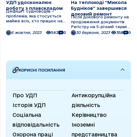
УДП удосконалює
На теплоході “Микола
роботу з плавскладом
Будніков” завершився
Дефіцит судноводіїв –
доковий ремонт
проблема, яка стосується
Після докового ремонту на
майже всіх, хто працює на
продовження документів
Дунаї. На останній зустрічі
Регістру на 5-річний термін
керівників дунайських
спущений зі сліпу теплохід
6 жовтня, 2023
542
0
30 березня, 2023
358
0
пароплавств у Братиславі
«Микола Будніков». У
серед іншого
найближчі дні плануються
обговорювалась загрозлива
ходові випробування. Буде
тенденція «міграції»
перевірено роботу
капітанів з вантажного
гвинторульового
флоту на ...
комплексу, підрулюючого
та якірного ...
КОРИСНІ ПОСИЛАННЯ
Про УДП
Антикорупційна
Історія УДП
діяльність
Соціальна
Керівництво
відповідальність
Іноземні
Охорона праці
представництва