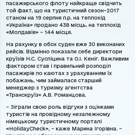
пасажирського флоту найкраще свідчить
той факт, що на туристичний сезон–2017
станом на 19 серпня п.р. на теплохід
«Україна» продано 438 місць, на теплохід
«Молдавія» – 144 місця.
На рахунку в обох суден вже 30 виконаних
рейсів. Відмінно показали себе директори
круїзів Н.С. Суспіцина та О.І. Кеніг. Важливим
фактором став і правильний розподіл
пасажирів по каютах з урахуванням їх
побажань, чим займалася старший
менеджер з туризму агентства
«Транскруїз» А.В. Романцова.
– Зіграли свою роль відгуки з оцінками
туристів на провідному незалежному
німецькому туристичному порталі
«HolidayCheck», – каже Марина Ігорівна. –