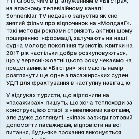
FTI Group, чиїм відгалуженням є «Бігстра»,
на власному телевізійному каналі
Sonnenklar TV недавно запустив якісно
знятий фільм про відпочинок на «Молдавії».
Такі методи реклами сприяють активнішому
поширенню інформації, залучають на наші
судна молоде покоління туристів. Квитки на
2017 рік настільки добре розкуповуються,
що у вересні-жовтні цього року чекаємо на
представників «Бігстри», які мають намір
розглянути ще одне з пасажирських суден
УДП для фрахтування в наступну навігацію.
У відгуках туристи, що відпочили на
«пасажирах», пишуть, що хоча теплоходи за
конструкцією старі, з невеликими каютами,
але дуже доглянуті. Екіпаж завжди готовий
допомогти пасажирам, відповісти на всі
питання, будь-яке прохання виконується