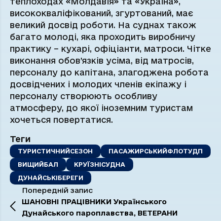
теплоходах «Молдавія» та «Україна»,
висококваліфікований, згуртований, має
великий досвід роботи. На суднах також
багато молоді, яка проходить виробничу
практику – кухарі, офіціанти, матроси. Чітке
виконання обов’язків усіма, від матросів,
персоналу до капітана, злагоджена робота
досвідчених і молодих членів екіпажу і
персоналу створюють особливу
атмосферу, до якої іноземним туристам
хочеться повертатися.
Теги
ТУРИСТИЧНИЙСЕЗОН
ПАСАЖИРСЬКИЙФЛОТУДП
ВИЩИЙБАЛ
КРУЇЗНІСУДНА
ДУНАЙСЬКІБЕРЕГИ
Попередній запис
ШАНОВНІ ПРАЦІВНИКИ Українського
Дунайського пароплавства, ВЕТЕРАНИ