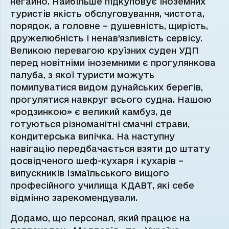
негайно. Найбільше підкуповує іноземних
туристів якість обслуговування, чистота,
порядок, а головне – душевність, щирість,
дружелюбність і ненав’язливість сервісу.
Великою перевагою круїзних суден УДП
перед новітніми іноземними є прогулянкова
палуба, з якої туристи можуть
помилуватися видом дунайських берегів,
прогулятися навкруг всього судна. Нашою
«родзинкою» є великий камбуз, де
готуються різноманітні смачні страви,
кондитерська випічка. На наступну
навігацію передбачається взяти до штату
досвідченого шеф-кухаря і кухарів –
випускників Ізмаїльського вищого
професійного училища КДАВТ, які себе
відмінно зарекомендували.
Додамо, що персонал, який працює на