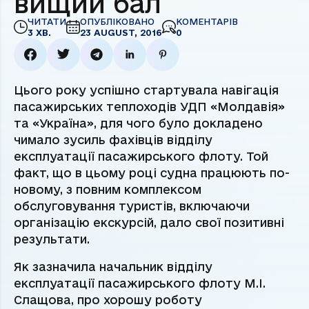
вищий бал
ЧИТАТИ
ОПУБЛІКОВАНО
КОМЕНТАРІВ
3 ХВ.
23 AUGUST, 2016
0
Цього року успішно стартувала навігація
пасажирських теплоходів УДП «Молдавія»
та «Україна», для чого було докладено
чимало зусиль фахівців відділу
експлуатації пасажирського флоту. Той
факт, що в цьому році судна працюють по-
новому, з повним комплексом
обслуговування туристів, включаючи
організацію екскурсій, дало свої позитивні
результати.
Як зазначила начальник відділу
експлуатації пасажирського флоту М.І.
Слащова, про хорошу роботу