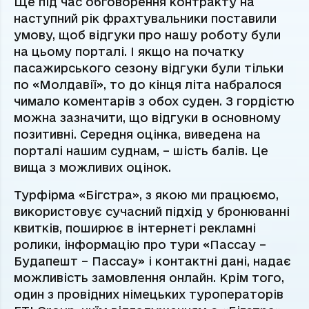
Ще під час обговорення контракту на
наступний рік фрахтувальники поставили
умову, щоб відгуки про нашу роботу були
на цьому порталі. І якщо на початку
пасажирського сезону відгуки були тільки
по «Молдавії», то до кінця літа набралося
чимало коментарів з обох суден. З гордістю
можна зазначити, що відгуки в основному
позитивні. Середня оцінка, виведена на
порталі нашим суднам, – шість балів. Це
вища з можливих оцінок.
Турфірма «Бігстра», з якою ми працюємо,
використовує сучасний підхід у бронюванні
квитків, поширює в інтернеті рекламні
ролики, інформацію про тури «Пассау –
Будапешт – Пассау» і контактні дані, надає
можливість замовлення онлайн. Крім того,
один з провідних німецьких туроператорів