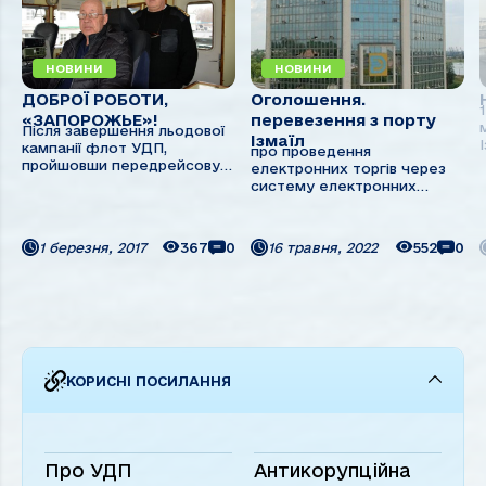
НОВИНИ
НОВИНИ
ДОБРОЇ РОБОТИ,
Оголошення.
«ЗАПОРОЖЬЕ»!
перевезення з порту
Після завершення льодової
Ізмаїл
кампанії флот УДП,
про проведення
пройшовши передрейсову
електронних торгів через
підготовку, вирушає з
систему електронних
вантажами до дунайських
закупівель
портів. Одними з перших у
Прозорро.Продажі 1.
рейс вийшли теплоходи
Найменування
1 березня, 2017
367
0
16 травня, 2022
552
0
«Григорий Морозов»,
постачальника, код за
«Белград», «Челябинск» і
ЄДРПОУ,
«Запорожье». Для
місцезнаходження: 1.1.
«Запорожье», ...
Повне найменування:
приватне акціонерне
товариство “Українське
Дунайське ...
КОРИСНІ ПОСИЛАННЯ
Про УДП
Антикорупційна