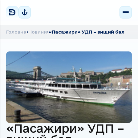
Головна
Новини
«Пасажири» УДП – вищий бал
«Пасажири» УДП –