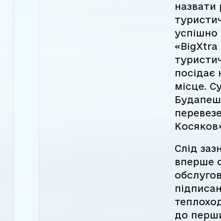
назвати 
туристич
успішно 
«BigXtra
туристич
посідає 
місце. С
Будапешт
перевезе
Косяков»
Слід заз
вперше 
обслугов
підписан
теплоход
до перш