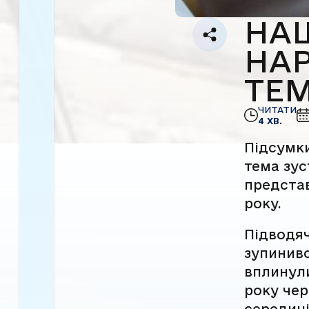
НАШ
НАР
ТЕ
ЧИТАТИ
4 ХВ.
Підсумки
тема зус
представ
року.
Підводяч
зупинивс
вплинули
року чер
середині