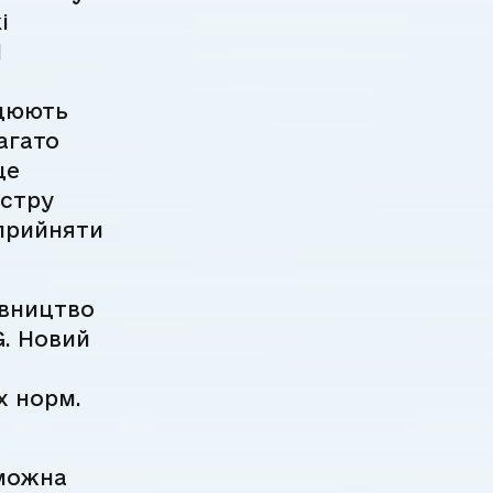
і
П
ацюють
агато
ще
остру
 прийняти
івництво
G. Новий
х норм.
 можна