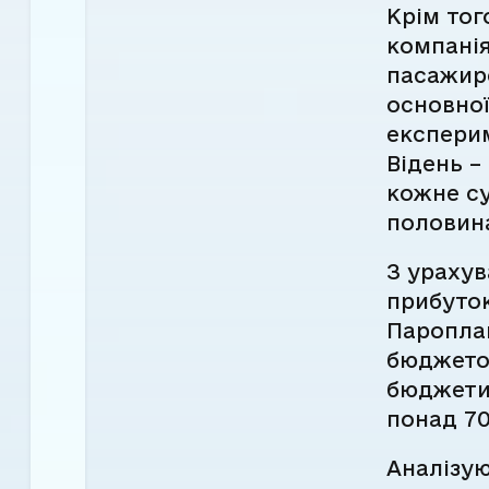
Крім тог
компанія
пасажирс
основно
експери
Відень –
кожне су
половина 
З ураху
прибуток
Паропла
бюджетоу
бюджети 
понад 70
Аналізую