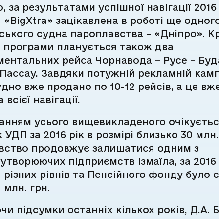
о, за результатами успішної навігації 2016
 «BigXtra» зацікавлена в роботі ще одног
ького судна пароплавства – «Дніпро». К
ї програми планується також два
ментальних рейса Чорнавода – Русе – Буд
 Пассау. Завдяки потужній рекламній камп
дно вже продано по 10-12 рейсів, а це вж
всієї навігації.
ванням усього вищевикладеного очікуєть
 УДП за 2016 рік в розмірі близько 30 млн.
вство продовжує залишатися одним з
творюючих підприємств Ізмаїла, за 2016 
різних рівнів та Пенсійного фонду було 
 млн. грн.
чи підсумки останніх кількох років, Д.А. 