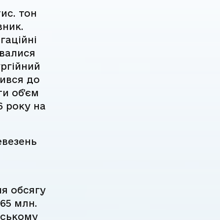
ис. тон
вник.
гаційні
увалися
ургійний
шився до
ти обʼєм
6 року на
евезень
ня обсягу
65 млн.
йському