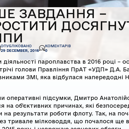
Е ЗАВДАННЯ –
ОСТИТИ ДОСЯГНУ
МПИ
ОПУБЛІКОВАНО
КОМЕНТАРІВ
29 DECEMBER, 2016
0
 діяльності пароплавства в 2016 році – о
трічі голови Правління ПрАТ «УДП» Д.А. Б
никами ЗМІ, яка відбулася напередодні 
и оперативні підсумки, Дмитро Анатолій
я на об’єктивних причинах, які безпосер
 на результати роботи флоту. Так, на по
ез тривале мілководдя, що почалося ще 
 2015 року, і неврожаю зернових обсяги