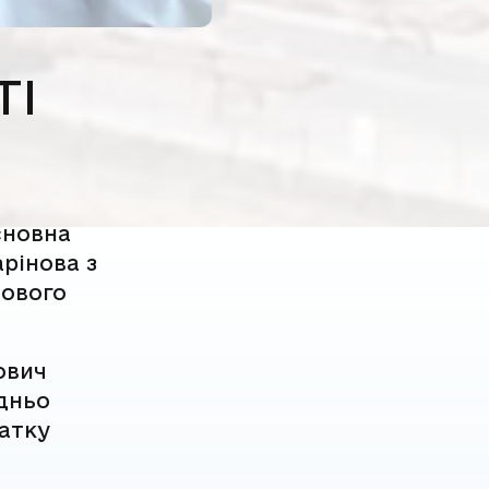
ТІ
сновна
арінова з
Нового
ович
едньо
чатку
в