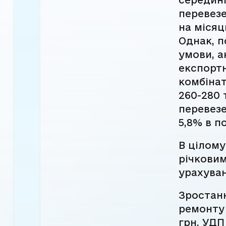
перевезе
на місяц
Однак, п
умови, а
експортн
комбінат
260-280 
перевезе
5,8% в п
В цілому
річковим
урахуван
Зростанн
ремонту 
грн. УДП