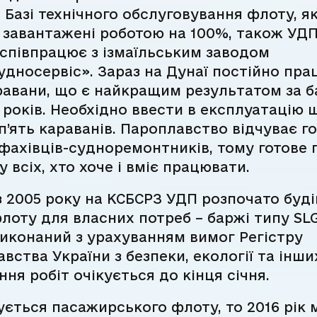
 Базі технічного обслуговування флоту, як
 завантажені роботою на 100%, також УД
співпрацює з ізмаїльським заводом
дносервіс». Зараз на Дунаї постійно пр
равани, що є найкращим результатом за б
років. Необхідно ввести в експлуатацію 
п’ять караванів. Пароплавство відчуває г
фахівців-судноремонтників, тому готове
у всіх, хто хоче і вміє працювати.
 2005 року на КСБСРЗ УДП розпочато буд
лоту для власних потреб – баржі типу SL
иконаний з урахуванням вимог Регістру
вства України з безпеки, екології та інши
ня робіт очікується до кінця січня.
ється пасажирського флоту, то 2016 рік