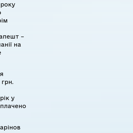
 року
о
рім
апешт –
анії на
е
ся
 грн.
рік у
сплачено
Барінов