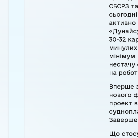
СБСРЗ та
сьогодні
активно 
«Дунайсу
30-32 ка
минулих 
мінімум 
нестачу 
на робот
Вперше з
нового ф
проект в
суднопла
Завершен
Що стосу