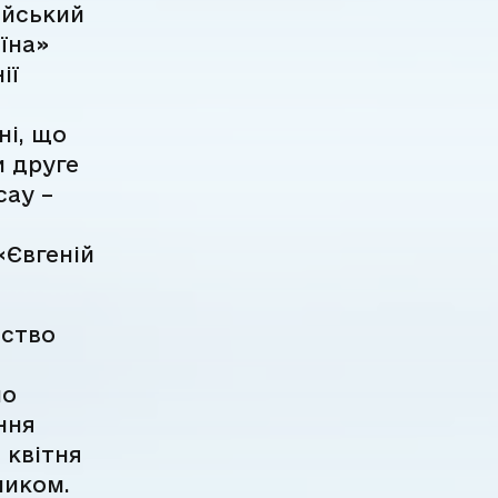
айський
їна»
ії
ні, що
и друге
сау –
«Євгеній
вство
но
ння
 квітня
ником.