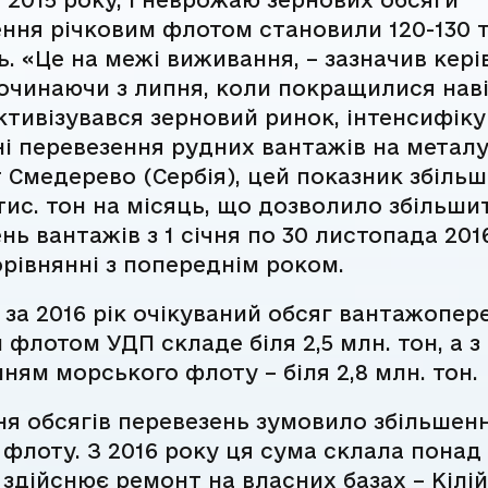
ння річковим флотом становили 120-130 т
ь. «Це на межі виживання, – зазначив кері
очинаючи з липня, коли покращилися наві
ктивізувався зерновий ринок, інтенсифік
і перевезення рудних вантажів на метал
 Смедерево (Сербія), цей показник збіль
тис. тон на місяць, що дозволило збільши
нь вантажів з 1 січня по 30 листопада 201
орівнянні з попереднім роком.
 за 2016 рік очікуваний обсяг вантажопер
 флотом УДП складе біля 2,5 млн. тон, а з
ням морського флоту – біля 2,8 млн. тон.
я обсягів перевезень зумовило збільшен
флоту. З 2016 року ця сума склала понад 
 здійснює ремонт на власних базах – Кілі