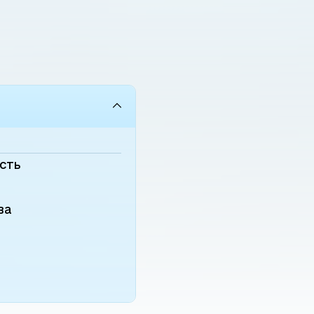
ає механік Павло
міжнародну спеціалізовану
ч Железнов. - До того
виставку «ТрансРейлУкраън
авало в док в ...
2017», 20-ту ...
ість
ва