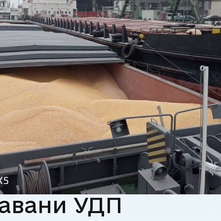
авани УДП