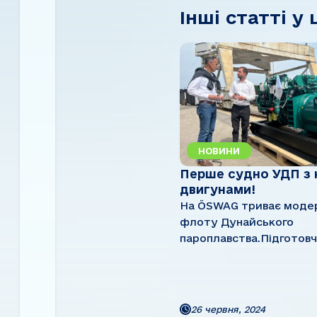
Інші статті у 
НОВИНИ
Перше судно УДП з
двигунами!
На ÖSWAG триває модер
флоту Дунайського
пароплавства.Підготовч
успішно завершені.У м
відсіку встановлена нов
система нейтралізації
вихлопних газів з дода
26 червня, 2024