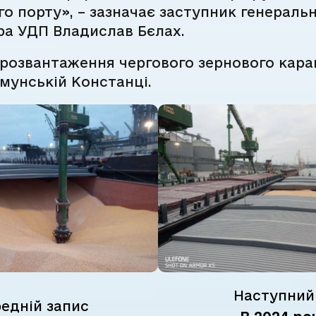
о порту», – зазначає заступник генераль
ра УДП Владислав Бєлах.
розвантаження чергового зернового кара
мунській Констанці.
Наступний
едній запис