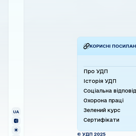
реагенту AdBlue.Вихло
система відповідає
найсучаснішому ...
КОРИСНІ ПОСИЛА
Про УДП
Історія УДП
Соціальна відпові
Охорона праці
UA
УКРАЇНСЬКА
Зелений курс
EN
ENGLISH
UA
Сертифікати
© УДП 2025