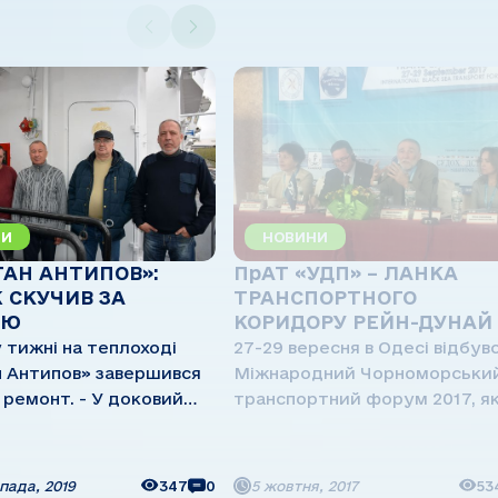
НИ
НОВИНИ
АН АНТИПОВ»:
ПрАТ «УДП» – ЛАНКА
 СКУЧИВ ЗА
ТРАНСПОРТНОГО
ОЮ
КОРИДОРУ РЕЙН-ДУНАЙ
 тижні на теплоході
27-29 вересня в Одесі відбув
 Антипов» завершився
Міжнародний Чорноморськи
т. - У доковий
транспортний форум 2017, я
а Кілійському ССРЗ
об'єднав в собі 20-ту міжнар
тало 14 серпня і
виставку з транспорту і
я він 31 жовтня, -
логістики «ТрансУкраїна 2017
пада, 2019
347
0
5 жовтня, 2017
53