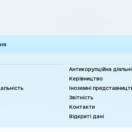
розповід
пна
незалежності України 1 грудня
Борисови
1991 року» за ...
судно вст
ННЯ
Антикорупційна діяльн
Керівництво
дальність
Іноземні представницт
Звітність
Контакти
Відкриті дані