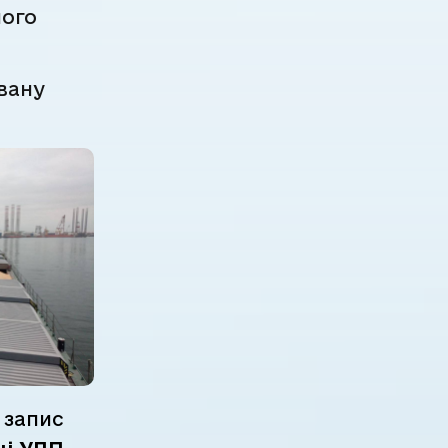
ного
вану
 запис