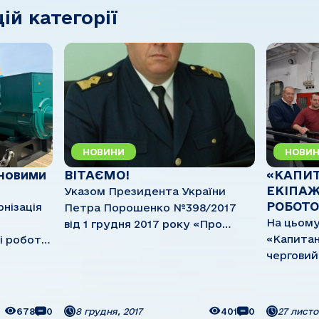
цій категорії
НОВИНИ
НОВИ
 новими
ВІТАЄМО!
«КАПИТ
ЕКІПАЖ
Указом Президента України
РОБОТ
нізація
Петра Порошенко №398/2017
На цьому
від 1 грудня 2017 року «Про
«Капитан
і роботи
відзначення державними
черговий ремон
оторному
нагородами України з нагоди 26-ї
ремонт н
а
річниці підтвердження
судно вс
всеукраїнським референдумом
завершивс
ванням
Акта проголошення
678
0
8 грудня, 2017
401
0
27 листо