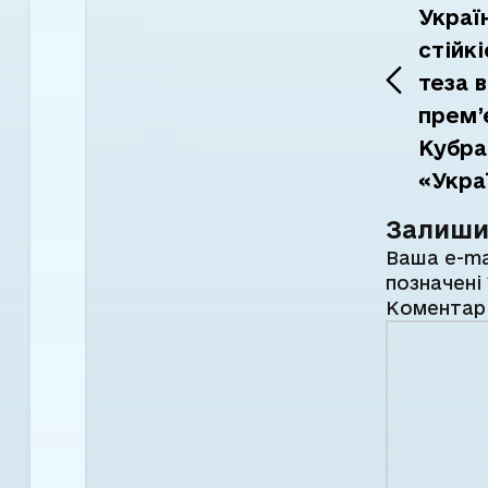
Украї
стійк
теза в
прем’
Кубра
«Украї
Залиши
Ваша e-ma
позначені
Комента