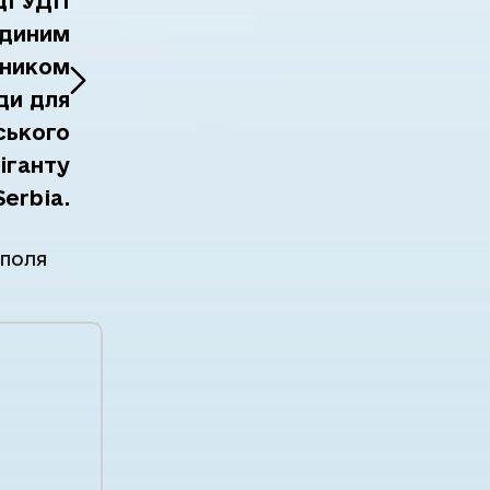
ці УДП
єдиним
зником
ди для
ського
іганту
Serbia.
 поля