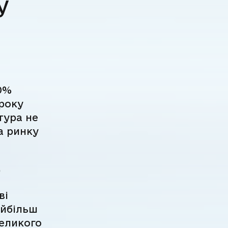
у
0%
 року
тура не
а ринку
,
ві
айбільш
великого