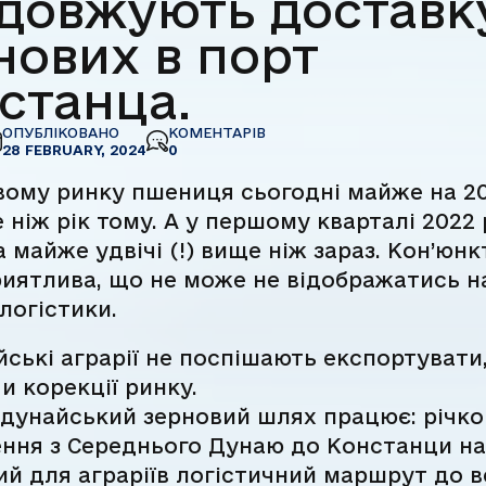
довжують доставк
нових в порт
станца.
ОПУБЛІКОВАНО
КОМЕНТАРІВ
28 FEBRUARY, 2024
0
овому ринку пшениця сьогодні майже на 2
ніж рік тому. А у першому кварталі 2022
а майже удвічі (!) вище ніж зараз. Кон’юнк
иятлива, що не може не відображатись н
 логістики.
ські аграрії не поспішають експортувати
и корекції ринку.
дунайський зерновий шлях працює: річко
ення з Середнього Дунаю до Констанци н
й для аграріїв логістичний маршрут до 