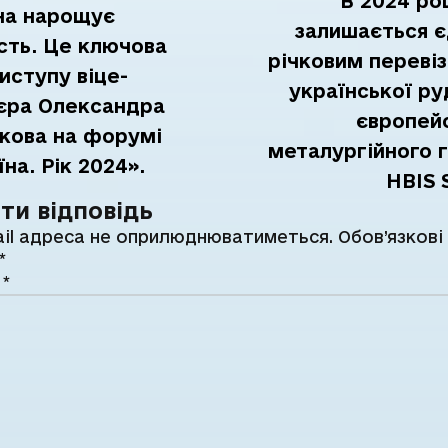
В 2024 ро
на нарощує
залишається 
ість. Це ключова
річковим переві
иступу віце-
української ру
єра Олександра
європей
кова на форумі
металургійного г
на. Рік 2024».
HBIS 
ти відповідь
il адреса не оприлюднюватиметься.
Обов’язкові
*
р
*