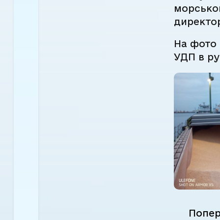
морськог
директо
На фото 
УДП в ру
Попер