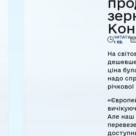
про
зер
Кон
ЧИТАТИ
1 ХВ.
На світ
дешевше 
ціна бул
надо спр
річкової
«Європей
вичікуюч
Але наш 
перевез
доступни