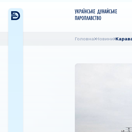
Головна
Новини
Карава