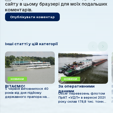
сайту в цьому браузері для моїх подальших
коментарів.
Інші статті у цій категорії
НОВИНИ
НОВИНИ
ВІТАЄМО!
За оперативними
5 червня виповнилося 40
даними
років від дня підйому
Обсяг перевезень флотом
державного прапора на
ПрАТ «УДП» в вересні 2021
теплоході «Україна». У
року склав 178,8 тис. тонн
порту Відень на борт судна
(включаючи 22,1 тис. тонн
піднялися тодішній міністр
морським флотом і 156,7
морського флоту країни Т.Б.