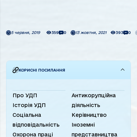
тис. тонн - річковим).
Гуженко, посол СРСР в
Всього у вересні
Австрії Б.Т. Єфремов,
перевезення експортних
президент Австрії з
вантажів склали 87,9 тис.
дружиною, ...
тонн, між іноземними
портами - ...
5 червня, 2019
359
0
13 жовтня, 2021
393
0
КОРИСНІ ПОСИЛАННЯ
Про УДП
Антикорупційна
Історія УДП
діяльність
Соціальна
Керівництво
відповідальність
Іноземні
Охорона праці
представництва