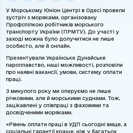
У Морському Юніон Центрі в Одесі провели
зустріч з моряками, організовану
Профспілкою робітників морського
транспорту України (ПРМТУ). До участі у
заході можна було долучитися не лише
особисто, але й онлайн.
Презентували Українське Дунайське
пароплавство, наші можливості, розповіли
про наявні вакансії, умови, систему оплати
праці.
З минулого року ми оперуємо не лише
річковими, але й морськими суднами. Тож,
зацікавлені у співпраці з фаховими та
досвідченими моряками.
«Рівень оплати праці в УДП сьогодні вище, а
соціальні гарантії краще, ніж у багатьох