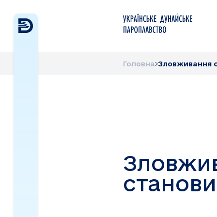
Головна
Зловживання 
Зловжи
станов