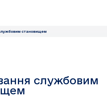
службовим становищем
вання службовим
ищем