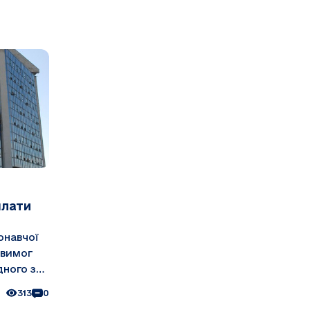
плати
онавчої
 вимог
дного з
тавить
313
0
виплату