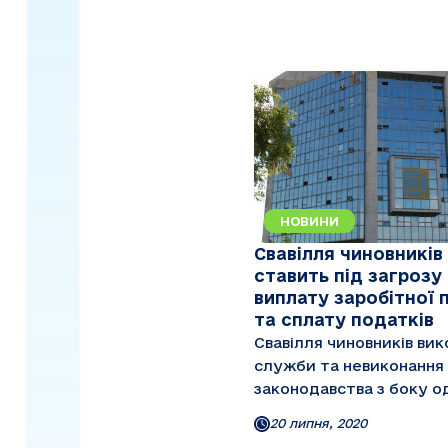
НОВИНИ
Свавілля чиновників
ставить під загрозу
виплату заробітної 
та сплату податків
Свавілля чиновників вик
служби та невиконання
законодавства з боку о
обслуговуючих банків с
20 липня, 2020
під загрозу своєчасну 