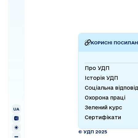
заробітної плати та сп
податків.
КОРИСНІ ПОСИЛА
Про УДП
Історія УДП
Соціальна відпові
Охорона праці
UA
УКРАЇНСЬКА
Зелений курс
EN
ENGLISH
UA
Сертифікати
© УДП 2025