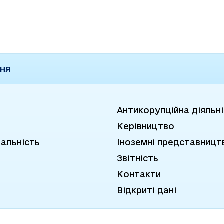
лату
ННЯ
Антикорупційна діяльн
Керівництво
дальність
Іноземні представницт
Звітність
Контакти
Відкриті дані