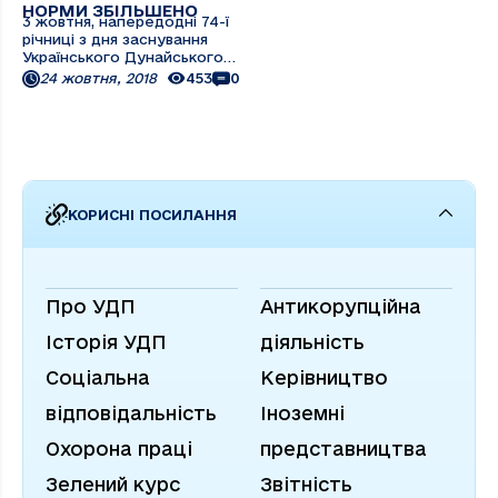
НОРМИ ЗБІЛЬШЕНО
3 жовтня, напередодні 74-ї
річниці з дня заснування
Українського Дунайського
пароплавства відбулося
24 жовтня, 2018
453
0
засідання спільної комісії з
колективно-договірної
роботи для обговорення і
прийняття певних змін і
доповнень до чинного
Колективного договору. У ...
КОРИСНІ ПОСИЛАННЯ
Про УДП
Антикорупційна
Історія УДП
діяльність
Соціальна
Керівництво
відповідальність
Іноземні
Охорона праці
представництва
Зелений курс
Звітність