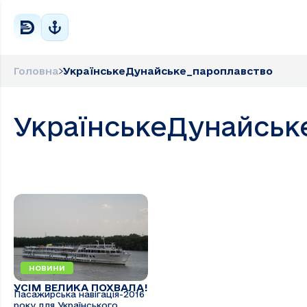
Головна
УкраїнськеДунайське_пароплавство
УкраїнськеДунайськ
НОВИНИ
УСІМ ВЕЛИКА ПОХВАЛА!
Пасажирська навігація-2016
року для Українського