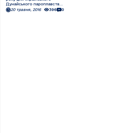
Дунайського пароплавства
– відповідальний і важливий
20 травня, 2016
396
0
період. Перш за все, тому,
що флот продовжує свою
роботу на Дунаї в умовах
постійно зростаючої
конкуренції в круїзному
бізнесі. І ця обставина ...