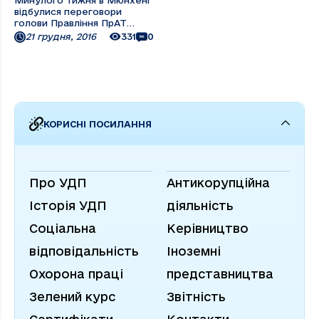
Минулого тижня в Мюнхені
відбулися переговори
голови Правління ПрАТ
«Українське Дунайське
21 грудня, 2016
331
0
пароплавство» Дмитра
Барінова та заступника
голови Правління
Володимира Запорожана з
керівництвом німецької
компанії FTI Group, до
структури якої входить ...
КОРИСНІ ПОСИЛАННЯ
Про УДП
Антикорупційна
Історія УДП
діяльність
Соціальна
Керівництво
відповідальність
Іноземні
Охорона праці
представництва
Зелений курс
Звітність