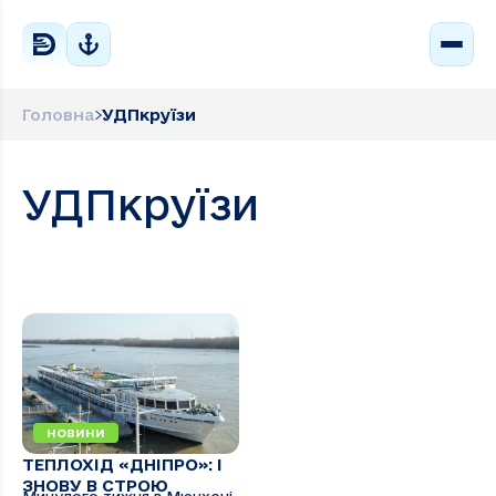
Головна
УДПкруїзи
УДПкруїзи
НОВИНИ
ТЕПЛОХІД «ДНІПРО»: І
ЗНОВУ В СТРОЮ