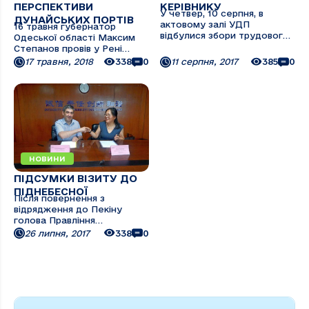
ПЕРСПЕКТИВИ
КЕРІВНИКУ
У четвер, 10 серпня, в
ДУНАЙСЬКИХ ПОРТІВ
актовому залі УДП
16 травня губернатор
відбулися збори трудового
Одеської області Максим
колективу, на порядку
Степанов провів у Рені
денному якого стояли два
виїзну нараду за участю
17 травня, 2018
338
0
11 серпня, 2017
385
0
питання: звіт про підсумки
голови Одеської обласної
діяльності ПрАТ «УДП» за
ради Анатолія Урбанського,
перше півріччя поточного
голови ДП «АМПУ» Райвіса
року голови Правління
Вецкаганса, його
компанії Дмитра
заступника В'ячеслава
Анатолійовича ...
Вороного, начальника
служби автодоріг в ...
НОВИНИ
ПІДСУМКИ ВІЗИТУ ДО
ПІДНЕБЕСНОЇ
Після повернення з
відрядження до Пекіну
голова Правління
Українського Дунайського
26 липня, 2017
338
0
пароплавства Дмитро
Барінов розповів про
перспективи співпраці з
китайською державною
компанією China National
Teсhnical import