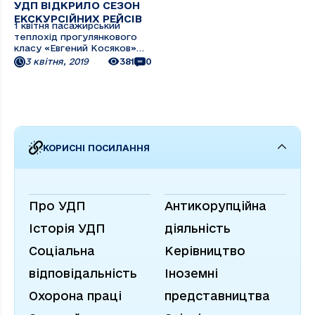
УДП ВІДКРИЛО СЕЗОН
ЕКСКУРСІЙНИХ РЕЙСІВ
1 квітня пасажирський
теплохід прогулянкового
класу «Евгений Косяков»
відкрив сезонні рейси в
3 квітня, 2019
381
0
українській дельті Дунаю.
Цього року першими
пасажирами «Евгения
Косякова» стали туристи з
Австрії. Вони прибули на
теплоході «Вікторія» на
морський ...
КОРИСНІ ПОСИЛАННЯ
Про УДП
Антикорупційна
Історія УДП
діяльність
Соціальна
Керівництво
відповідальність
Іноземні
Охорона праці
представництва