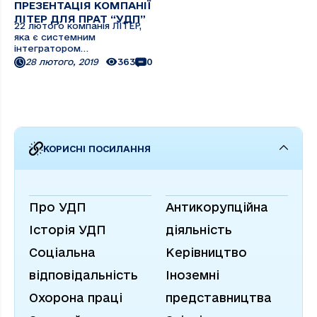
ПРЕЗЕНТАЦІЯ КОМПАНІЇ
ЛІТЕР ДЛЯ ПРАТ “УДП”
22 лютого компанія ЛІТЕР,
яка є системним
інтегратором
високотехнологічних
28 лютого, 2019
363
0
систем AV
КОРИСНІ ПОСИЛАННЯ
Про УДП
Антикорупційна
Історія УДП
діяльність
Соціальна
Керівництво
відповідальність
Іноземні
Охорона праці
представництва