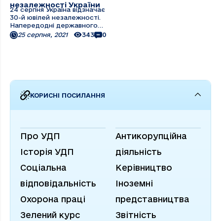
незалежності України
24 серпня Україна відзначає
30-й ювілей незалежності.
Напередодні державного
свята в ПрАТ "УДП"
25 серпня, 2021
343
0
пройшли урочисті збори,
присвячені цій знаменній
даті. На них були присутні
в.о. голови Правління ПрАТ
"УДП" Павло Яценко,
представники керівництва ...
КОРИСНІ ПОСИЛАННЯ
Про УДП
Антикорупційна
Історія УДП
діяльність
Соціальна
Керівництво
відповідальність
Іноземні
Охорона праці
представництва
Зелений курс
Звітність