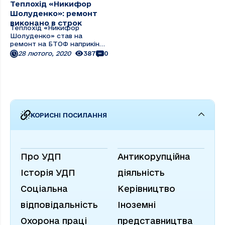
Теплохід «Никифор
Шолуденко»: ремонт
виконано в строк
Теплохід «Никифор
Шолуденко» став на
ремонт на БТОФ наприкінці
грудня минулого року. Як
28 лютого, 2020
387
0
розповів механік Олександр
Авдюшин, 19 грудня у судна
добігав до кінця строк
реєстрових документів. Їх
дію вдалося продовжити
ще на місяць, щоб судно
змогло ...
КОРИСНІ ПОСИЛАННЯ
Про УДП
Антикорупційна
Історія УДП
діяльність
Соціальна
Керівництво
відповідальність
Іноземні
Охорона праці
представництва