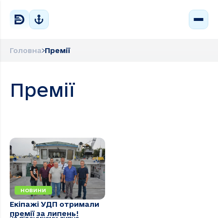
Головна
Премії
Премії
НОВИНИ
Екіпажі УДП отримали
премії за липень!