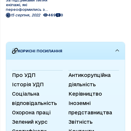
За підсумками липня
екіпажі, які
переоформились з
панамської компанії в УДП,
15 серпня, 2022
469
0
отримають премію до 1200
євро. Теплохід «Механік
Сушков» – перше судно, яке
відпрацювало рейс за
диференційованою
системою оплати. Екіпаж
самохідки з 2009 року ...
КОРИСНІ ПОСИЛАННЯ
Про УДП
Антикорупційна
Історія УДП
діяльність
Соціальна
Керівництво
відповідальність
Іноземні
Охорона праці
представництва
Зелений курс
Звітність