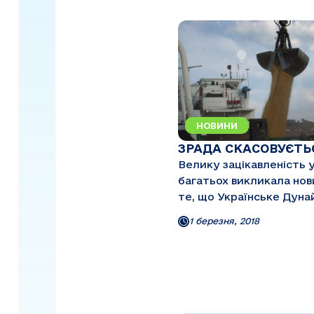
НОВИНИ
ЗРАДА СКАСОВУЄТЬ
Велику зацікавленість 
багатьох викликала нов
те, що Українське Дуна
пароплавство реалізує
1 березня, 2018
програму з переведенн
частини комерційного 
під прапор Словаччини з
щоб зайти на ринок пе