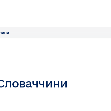
чини
Словаччини