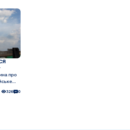
СЯ
у
ина про
йське
326
0
я
флоту
 тим,
ревезення
вантажів з/до портів Румунії. У ...