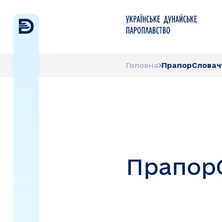
Головна
ПрапорСловач
Прапор