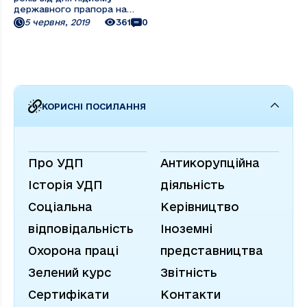
державного прапора на
теплоході «Україна». У
5 червня, 2019
361
0
порту Відень на борт судна
піднялися тодішній міністр
морського флоту країни
Т.Б. Гуженко, посол СРСР в
Австрії Б.Т. Єфремов,
президент Австрії з
дружиною, ...
КОРИСНІ ПОСИЛАННЯ
Про УДП
Антикорупційна
Історія УДП
діяльність
Соціальна
Керівництво
відповідальність
Іноземні
Охорона праці
представництва
Зелений курс
Звітність
Сертифікати
Контакти