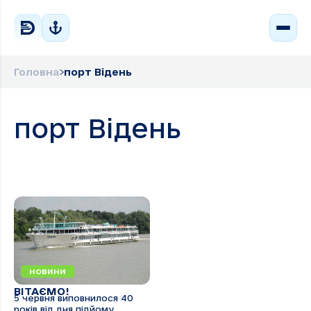
Головна
порт Відень
порт Відень
НОВИНИ
ВІТАЄМО!
5 червня виповнилося 40
років від дня підйому