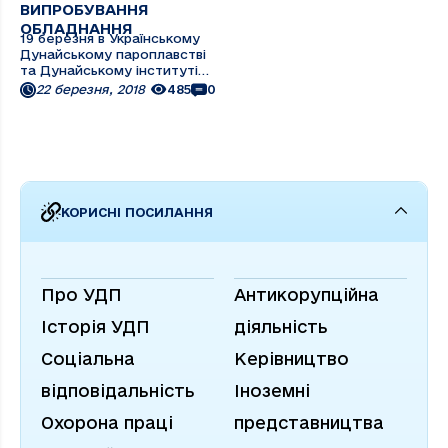
ВИПРОБУВАННЯ
ОБЛАДНАННЯ
19 березня в Українському
Дунайському пароплавстві
та Дунайському інституті
Національного
22 березня, 2018
485
0
Університету «Одеська
морська академія» пройшли
наради за участю фахівців
Інституту проблем екології
та енергозбереження
(м.Київ), де обговорювалися
...
КОРИСНІ ПОСИЛАННЯ
Про УДП
Антикорупційна
Історія УДП
діяльність
Соціальна
Керівництво
відповідальність
Іноземні
Охорона праці
представництва