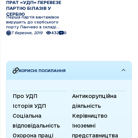
ПРАТ «УДП» ПЕРЕВЕЗЕ
ПАРТІЮ БІЛАЗІВ У
СЕРБІЮ
Перша партія вантажівок
вирушить до сербського
порту Панчево в складі
каравану теплохода
7 березня, 2019
432
0
«Знаменка». За
інформацією служби
експлуатації флоту,
перевезення
великовантажних кар'єрних
самоскидів марки БілАЗ
здійснюється через
КОРИСНІ ПОСИЛАННЯ
Ізмаїльський морський ...
Про УДП
Антикорупційна
Історія УДП
діяльність
Соціальна
Керівництво
відповідальність
Іноземні
Охорона праці
представництва