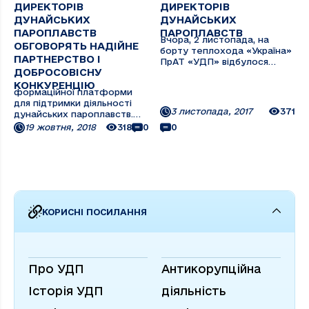
ДИРЕКТОРІВ
ДИРЕКТОРІВ
ДУНАЙСЬКИХ
ДУНАЙСЬКИХ
ПАРОПЛАВСТВ
ПАРОПЛАВСТВ
Вчора, 2 листопада, на
ОБГОВОРЯТЬ НАДІЙНЕ
борту теплохода «Україна»
ПАРТНЕРСТВО І
ПрАТ «УДП» відбулося
ДОБРОСОВІСНУ
урочисте відкриття 62-ї
Конференції директорів
КОНКУРЕНЦІЮ
формаційної платформи
дунайських пароплавств.
для підтримки діяльності
Серед почесних гостей на
3 листопада, 2017
371
дунайських пароплавств.
відкритті КДДП були
Голова Правління ПрАТ
19 жовтня, 2018
318
0
0
присутні посол України в
«Українське Дунайське
Австрії Олександр
пароплавство» Дмитро
Васильович ...
Чалий у коментарі
Укрінформу повідомив, що в
травні 2018 року Кабінет
міністрів України схвалив
Національну ...
КОРИСНІ ПОСИЛАННЯ
Про УДП
Антикорупційна
Історія УДП
діяльність