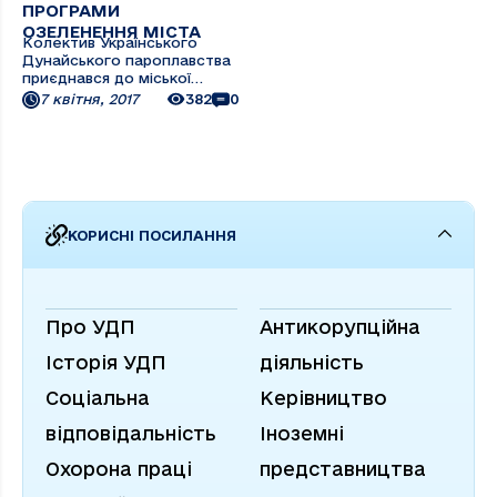
ПРОГРАМИ
ОЗЕЛЕНЕННЯ МІСТА
Колектив Українського
Дунайського пароплавства
приєднався до міської
програми оновлення
7 квітня, 2017
382
0
зеленого вбрання Ізмаїла. 5
квітня під час обідньої
перерви на Центральному
стадіоні працівники
пароплавства висадили 36
саджанців сосни. За
інформацією ...
КОРИСНІ ПОСИЛАННЯ
Про УДП
Антикорупційна
Історія УДП
діяльність
Соціальна
Керівництво
відповідальність
Іноземні
Охорона праці
представництва