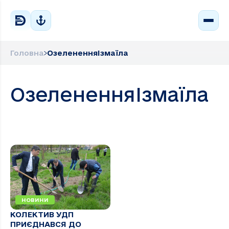
Головна
ОзелененняІзмаїла
ОзелененняІзмаїла
НОВИНИ
КОЛЕКТИВ УДП
ПРИЄДНАВСЯ ДО