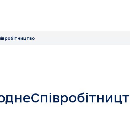
івробітництво
однеСпівробітницт