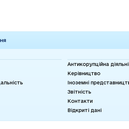
ННЯ
Антикорупційна діяльн
Керівництво
дальність
Іноземні представницт
Звітність
Контакти
Відкриті дані