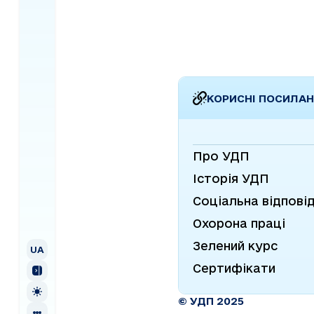
КОРИСНІ ПОСИЛА
Про УДП
Історія УДП
Соціальна відпові
Охорона праці
UA
УКРАЇНСЬКА
Зелений курс
EN
ENGLISH
UA
Сертифікати
© УДП 2025