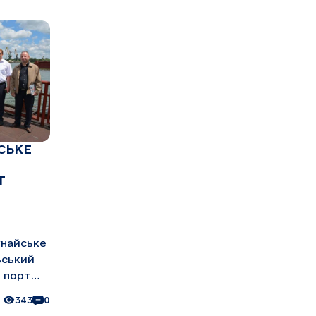
СЬКЕ
Т
унайське
ьський
 порт
 компанії
343
0