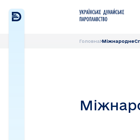
Головна
МіжнароднеСп
Міжнар