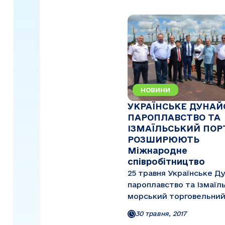
НОВИНИ
УКРАЇНСЬКЕ ДУНАЙ
ПАРОПЛАВСТВО ТА
ІЗМАЇЛЬСЬКИЙ ПОР
РОЗШИРЮЮТЬ
Міжнародне
співробітництво
25 травня Українське Д
пароплавство та Ізмаїл
морський торговельний
відвідали представники
30 травня, 2017
HBIS GROUP Serbia Iron