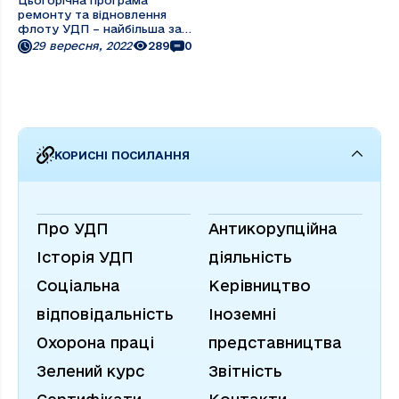
Цьогорічна програма
ремонту та відновлення
флоту УДП – найбільша за
останнє десятиріччя. Через
29 вересня, 2022
289
0
заводські потужності вже
пройшла 31 одиниця флоту
— буксири-штовхачі,
самохідні суховантажні
судна, баржі. За цей час
проводилися всі види робіт
— ...
КОРИСНІ ПОСИЛАННЯ
Про УДП
Антикорупційна
Історія УДП
діяльність
Соціальна
Керівництво
відповідальність
Іноземні
Охорона праці
представництва
Зелений курс
Звітність