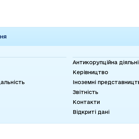
— ПрАТ
ННЯ
Антикорупційна діяльн
Керівництво
дальність
Іноземні представницт
Звітність
Контакти
Відкриті дані