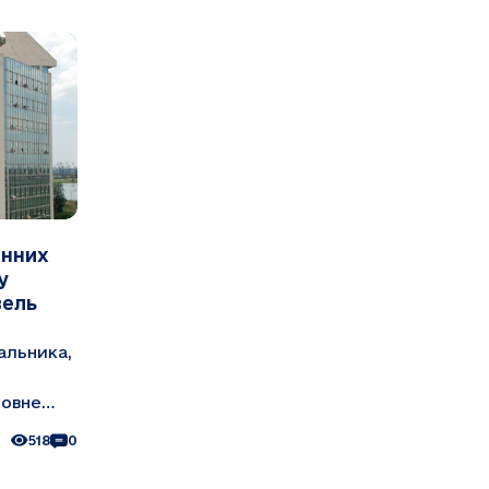
онних
у
вель
альника,
е
518
0