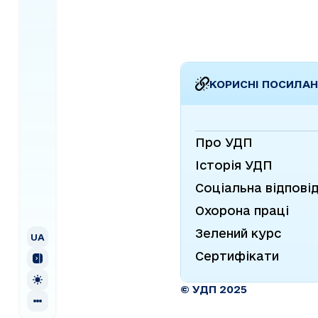
пароплавство” (надалі 
“УДП”). 1.2. Код за ЄДРПОУ:
01125821. 1.3. Юридична адреса:
Україна, ...
КОРИСНІ ПОСИЛА
Про УДП
Історія УДП
Соціальна відпові
Охорона праці
UA
УКРАЇНСЬКА
Зелений курс
EN
ENGLISH
UA
Сертифікати
© УДП 2025