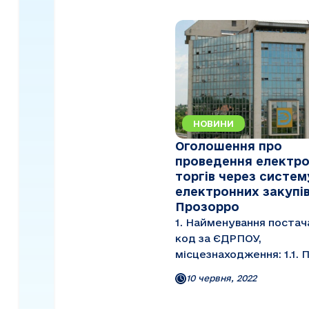
НОВИНИ
Оголошення про
проведення електр
торгів через систем
електронних закупі
Прозорро
1. Найменування постач
код за ЄДРПОУ,
місцезнаходження: 1.1. Повне
найменування: приватн
10 червня, 2022
акціонерне товариство
“Українське Дунайське