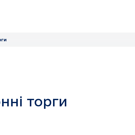
рги
нні торги