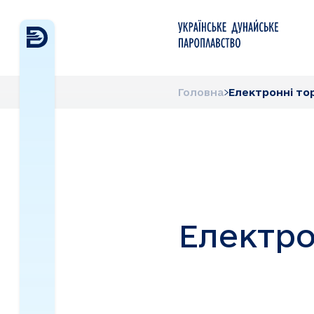
Головна
Електронні то
Електро