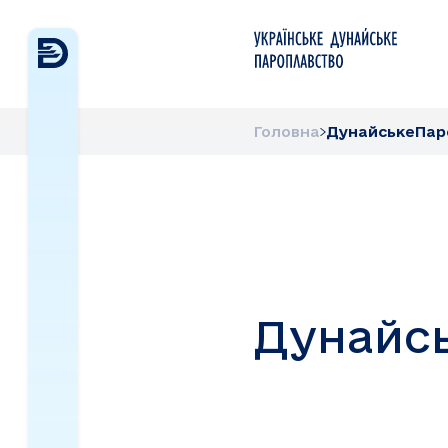
Головна
ДунайськеПар
Дунайс