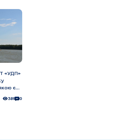
АТ «УДП»
ку
якою є
 на
381
0
ає
іння з
р
ан. –
ати ...