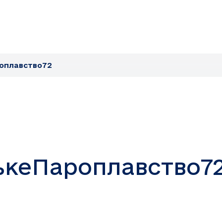
оплавство72
ькеПароплавство7