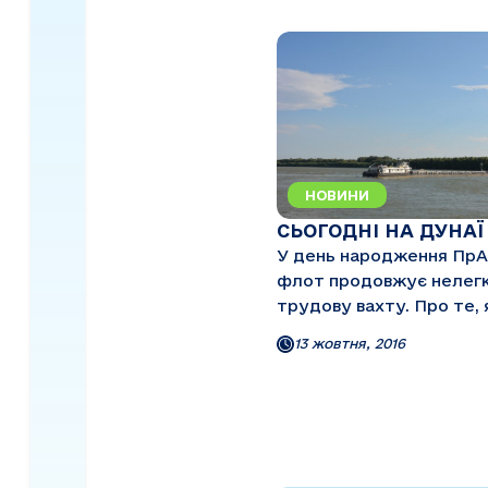
НОВИНИ
СЬОГОДНІ НА ДУНАЇ
У день народження Пр
флот продовжує нелег
трудову вахту. Про те, 
ситуація в пароплавстві
13 жовтня, 2016
даний момент, розповід
заступник голови Правл
експлуатації Володими
Володимирович Запорож
Перш за все, хочу привіт