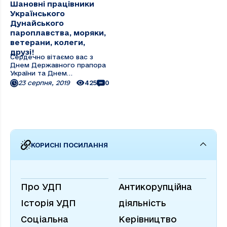
Шановні працівники
Українського
Дунайського
пароплавства, моряки,
ветерани, колеги,
друзі!
Сердечно вітаємо вас з
Днем Державного прапора
України та Днем
незалежності України! 28
23 серпня, 2019
425
0
років тому український
народ зробив свій вибір –
будувати цивілізовану,
правову державу. Пройдено
складний, тернистий шлях,
що додав всім нам досвіду і
...
КОРИСНІ ПОСИЛАННЯ
Про УДП
Антикорупційна
Історія УДП
діяльність
Соціальна
Керівництво