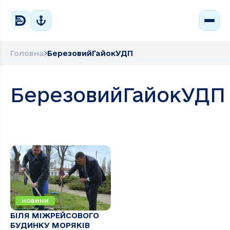
Головна
БерезовийГайокУДП
БерезовийГайокУДП
НОВИНИ
БІЛЯ МІЖРЕЙСОВОГО
БУДИНКУ МОРЯКІВ