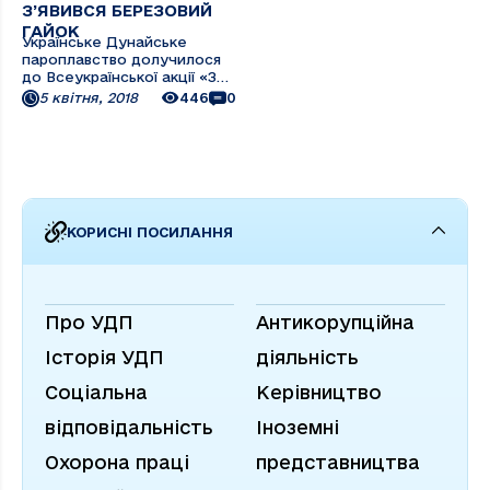
З’ЯВИВСЯ БЕРЕЗОВИЙ
ГАЙОК
Українське Дунайське
пароплавство долучилося
до Всеукраїнської акції «За
чисте довкілля», яка
5 квітня, 2018
446
0
традиційно проводиться
навесні. З ініціативи голови
Правління ПрАТ «УДП»
Дмитра Чалого було
прийнято рішення провести
у парку Міжрейсового
будинку моряків ...
КОРИСНІ ПОСИЛАННЯ
Про УДП
Антикорупційна
Історія УДП
діяльність
Соціальна
Керівництво
відповідальність
Іноземні
Охорона праці
представництва