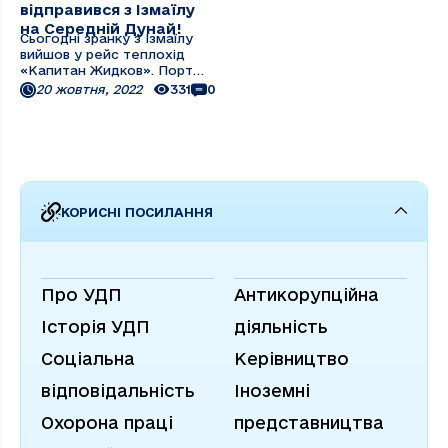
відправився з Ізмаїлу
на Середній Дунай!
Сьогодні зранку з Ізмаїлу
вийшов у рейс теплохід
«Капитан Жидков». Порт
призначення - Смедерево. У
20 жовтня, 2022
331
0
складі каравану - 5 барж із
вантажем аглоруди та
котунів. Розрахунковий час
прибуття до порту
призначення — 10-12 діб в
залежності від ...
КОРИСНІ ПОСИЛАННЯ
Про УДП
Антикорупційна
Історія УДП
діяльність
Соціальна
Керівництво
відповідальність
Іноземні
Охорона праці
представництва