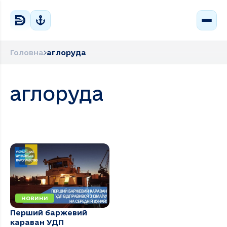
Головна
аглоруда
аглоруда
НОВИНИ
Перший баржевий
караван УДП