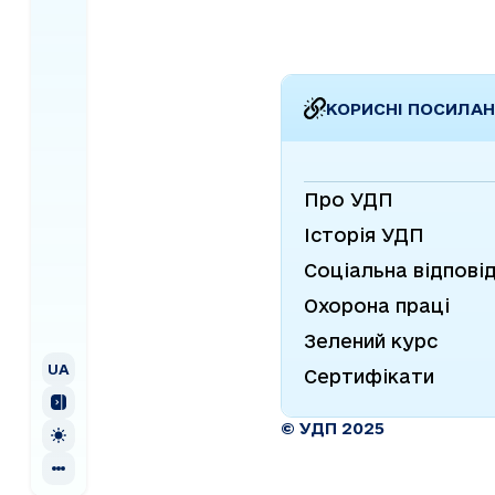
можливості для економ
зростання, духовної ...
КОРИСНІ ПОСИЛА
Про УДП
Історія УДП
Соціальна відпові
Охорона праці
UA
УКРАЇНСЬКА
Зелений курс
EN
ENGLISH
UA
Сертифікати
© УДП 2025