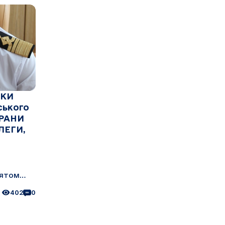
ИКИ
ського
ЕРАНИ
ЛЕГИ,
вятом
402
0
ю точкою
івщини.
унікальні