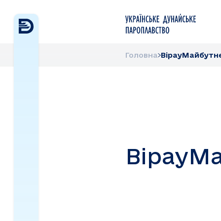
Головна
ВірауМайбутн
ВірауМ