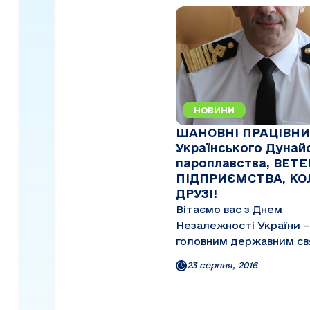
НОВИНИ
ШАНОВНІ ПРАЦІВН
Українського Дунай
пароплавства, ВЕТ
ПІДПРИЄМСТВА, КО
ДРУЗІ!
Вітаємо вас з Днем
Незалежності України –
головним державним с
країни! День Незалежності є за
23 серпня, 2016
своєю суттю відправно
в новітній історії Батьк
Незалежність відкрила 