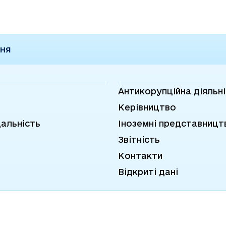
ічного
ННЯ
Антикорупційна діяльн
Керівництво
дальність
Іноземні представницт
Звітність
Контакти
Відкриті дані