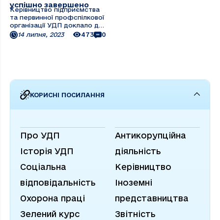
успішно завершено
Керівництво підприємства
та первинної профспілкової
організації УДП доклало для
цього максимум зусиль.
14 липня, 2023
473
0
Бронювання підтверджено
для плавскладу, працівників
бази технічного
обслуговування флоту
(БТОФ), Кілійського заводу,
та інших критично ...
КОРИСНІ ПОСИЛАННЯ
Про УДП
Антикорупційна
Історія УДП
діяльність
Соціальна
Керівництво
відповідальність
Іноземні
Охорона праці
представництва
Зелений курс
Звітність