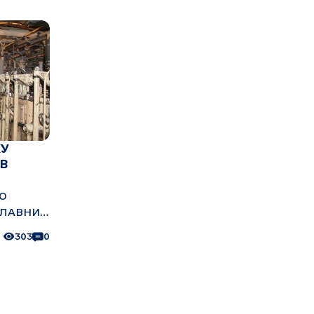
КУ
В
ДО
ПЛАВНИХ
 ВОДНИХ
303
0
И ТА
няттям
 видачі