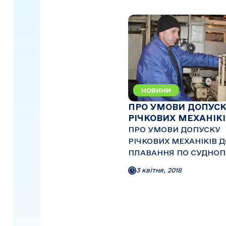
НОВИНИ
ПРО УМОВИ ДОПУС
РІЧКОВИХ МЕХАНІКІ
ПРО УМОВИ ДОПУСКУ
РІЧКОВИХ МЕХАНІКІВ 
ПЛАВАННЯ ПО СУДНО
РІЧКОВИХ ВНУТРІШНІХ
3 квітня, 2018
ШЛЯХАХ (ВВШ) УКРАЇН
ЄВРОПИ (РІКА ДУНАЙ) Останнім
часом, у зв'язку з прий
Положення про порядок
посвідчення судноводія