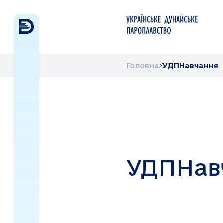
Головна
УДПНавчання
УДПНав