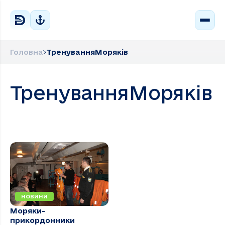
Головна
ТренуванняМоряків
ТренуванняМоряків
НОВИНИ
Моряки-
прикордонники