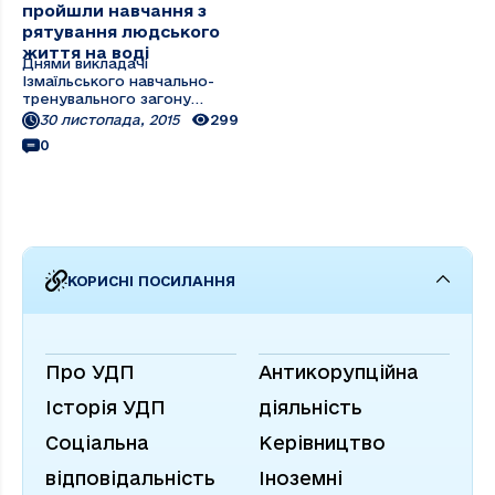
пройшли навчання з
рятування людського
життя на воді
Днями викладачі
Ізмаїльського навчально-
тренувального загону
спільно з інструкторами
30 листопада, 2015
299
навчального центру ПрАТ
0
«Українське Дунайське
пароплавство» провели
заняття
КОРИСНІ ПОСИЛАННЯ
Про УДП
Антикорупційна
Історія УДП
діяльність
Соціальна
Керівництво
відповідальність
Іноземні