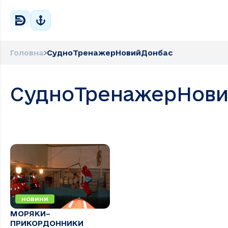
Головна
СудноТренажерНовийДонбас
СудноТренажерНови
НОВИНИ
МОРЯКИ–
ПРИКОРДОННИКИ