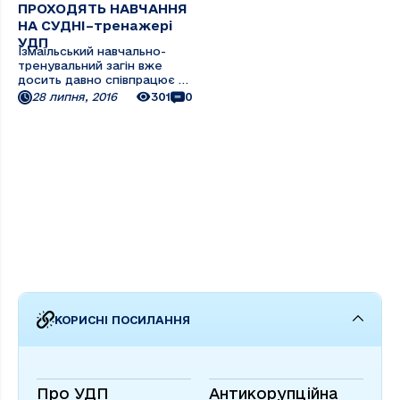
ПРОХОДЯТЬ НАВЧАННЯ
НА СУДНІ–тренажері
УДП
Ізмаїльський навчально-
тренувальний загін вже
досить давно співпрацює з
Українським Дунайським
28 липня, 2016
301
0
пароплавством. На базі
судна-тренажера «Новий
Донбас» ПрАТ «УДП»
пройшли навчання і
отримали практичні навички
багато моряків-
прикордонників відомства. ...
КОРИСНІ ПОСИЛАННЯ
Про УДП
Антикорупційна