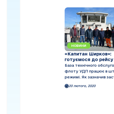
НОВИНИ
«Капитан Ширков»:
готуємося до рейсу
База технічного обслуг
флоту УДП працює в ш
режимі. Як зазначив за
начальника БТОФ В'яче
20 лютого, 2020
Тукалов, в цьому місяці
сили підрозділу спрямо
забезпечення підготовк
навігації пасажирськог
пароплавства. ...