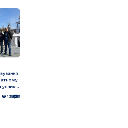
овування
татному
ступник
слав
435
0
 основні
вані на
и до
о флоту