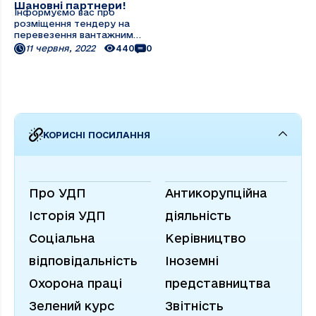
Шановні партнери!
Інформуємо вас про
розміщення тендеру на
перевезення вантажним
флотом Українського
11 червня, 2022
440
0
Дунайського Пароплавства
морських контейнерів на
електронному майданчику
Prozorro. Реєстрація
учасників вже відкрита.
Також для вашої зручності,
надаємо ...
КОРИСНІ ПОСИЛАННЯ
Про УДП
Антикорупційна
Історія УДП
діяльність
Соціальна
Керівництво
відповідальність
Іноземні
Охорона праці
представництва
Зелений курс
Звітність